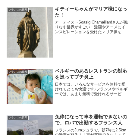
パリに来る国は、日本を抜いて初めて中
国になったそうです。 （単
キティーちゃんがマリア様になっ
フランスの日常
位 千）１位 イギリス...
た！
アーティストSoasig Chamaillardさんが織
りなす世界がすごい！漫画やアニメにイ
ンスピレーションを受けたマリア像を作
ってしまいました！壊れたり、寄付され
たり、フリーマーケットで買った像を修
復して、作成されています♪目的は、信者
に...
ベルギーのあるレストランの対応
フランスの日常
を巡ってプチ炎上
日本では、いろんなサービスを無料で受
けれてとても快適です♪フランスやベルギ
ーでは、あまり無料で受けれるサービス
はないのですが、子供や赤ちゃんへの対
応は別。どこでも、親切にいろいろやっ
てくれるお店が多いです。だいたいこち
らの人は知らない人でも...
免停になって車を運転できないの
フランスの日常
で、ロバで出勤するフランス人
フランスのJuraジュラで、朝7時に2.5km
の渋滞が発生！！車が運転できなくって