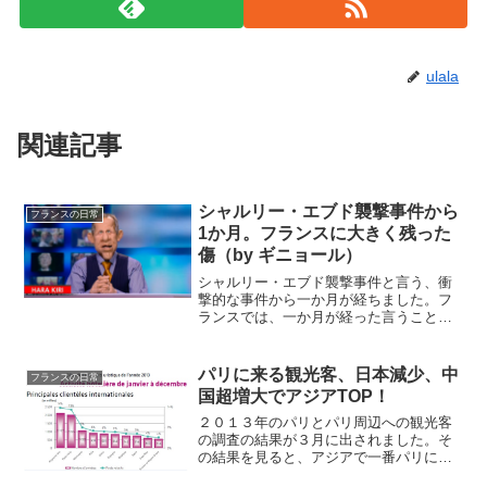
ulala
関連記事
シャルリー・エブド襲撃事件から
フランスの日常
1か月。フランスに大きく残った
傷（by ギニョール）
シャルリー・エブド襲撃事件と言う、衝
撃的な事件から一か月が経ちました。フ
ランスでは、一か月が経った言うことで
メディアではこの事件を振り返り、様々
な報道をしていました。それは、もちろ
んフランスのテレビCanal Plusのギニョ
パリに来る観光客、日本減少、中
フランスの日常
ール(Les ...
国超増大でアジアTOP！
２０１３年のパリとパリ周辺への観光客
の調査の結果が３月に出されました。そ
の結果を見ると、アジアで一番パリに来
る国のTOPは中国なんと、アジアで一番