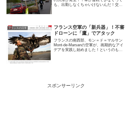
も、出勤しなくちゃいけないんだ！交通
違反で減点がたまり、とうとう免停にな
ったフランスのJuraジュラの職人さん。
それでも、仕事に行かなくては行けない
からと、下...
フランス空軍の「新兵器」！不審
フランスの日常
ドローンに「鷹」でアタック
フランスの南西部、モン＝ド＝マルサン
Mont-de-Marsanの空軍が、画期的なアイ
デアを実践し始めました！というのも、
現在フランスはテロの脅威に包まれてい
ますが、テロにも使われるあろうドロー
ンを、フランスならでわの方法で確保し
ようと言う...
スポンサーリンク