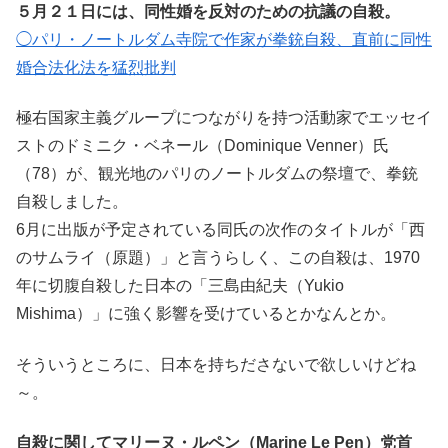
５月２１日には、同性婚を反対のための抗議の自殺。
◯パリ・ノートルダム寺院で作家が拳銃自殺、直前に同性
婚合法化法を猛烈批判
極右国家主義グループにつながりを持つ活動家でエッセイ
ストのドミニク・ベネール（Dominique Venner）氏
（78）が、観光地のパリのノートルダムの祭壇で、拳銃
自殺しました。
6月に出版が予定されている同氏の次作のタイトルが「西
のサムライ（原題）」と言うらしく、この自殺は、1970
年に切腹自殺した日本の「三島由紀夫（Yukio
Mishima）」に強く影響を受けているとかなんとか。
そういうところに、日本を持ちださないで欲しいけどね
～。
自殺に関してマリーヌ・ルペン（Marine Le Pen）党首