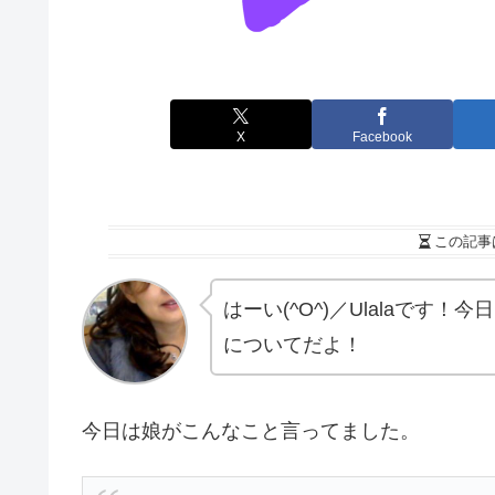
X
Facebook
この記事
はーい(^O^)／Ulalaです
についてだよ！
今日は娘がこんなこと言ってました。