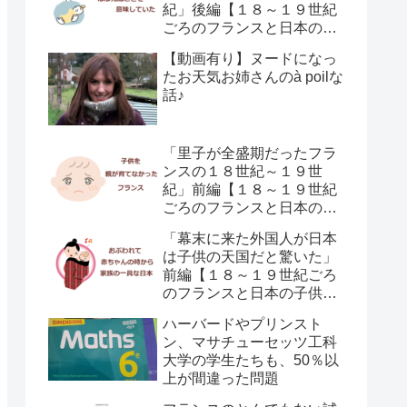
紀」後編【１８～１９世紀
ごろのフランスと日本の子
供の育て方の違い】
【動画有り】ヌードになっ
たお天気お姉さんのà poilな
話♪
「里子が全盛期だったフラ
ンスの１８世紀～１９世
紀」前編【１８～１９世紀
ごろのフランスと日本の子
供の育て方の違い】
「幕末に来た外国人が日本
は子供の天国だと驚いた」
前編【１８～１９世紀ごろ
のフランスと日本の子供の
育て方の違い】
ハーバードやプリンスト
ン、マサチューセッツ工科
大学の学生たちも、50％以
上が間違った問題