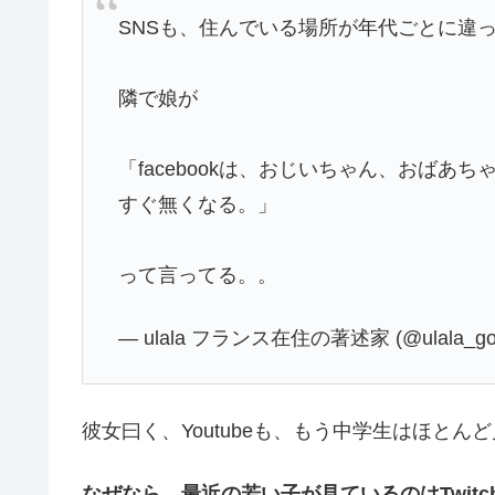
SNSも、住んでいる場所が年代ごとに違
隣で娘が
「facebookは、おじいちゃん、おば
すぐ無くなる。」
って言ってる。。
— ulala フランス在住の著述家 (@ulala_g
彼女曰く、Youtubeも、もう中学生はほと
なぜなら、最近の若い子が見ているのはTwitc