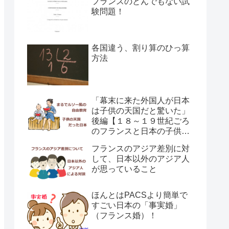
フランスのとんでもない試
験問題！
各国違う、割り算のひっ算
方法
「幕末に来た外国人が日本
は子供の天国だと驚いた」
後編【１８～１９世紀ごろ
のフランスと日本の子供の
育て方の違い】
フランスのアジア差別に対
して、日本以外のアジア人
が思っていること
ほんとはPACSより簡単で
すごい日本の「事実婚」
（フランス婚）！