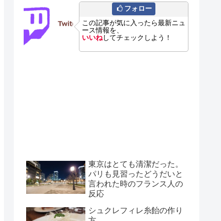
フォロー
この記事が気に入ったら最新ニュ
ース情報を、
いいね
してチェックしよう！
東京はとても清潔だった。
パリも見習ったどうだいと
言われた時のフランス人の
反応
シュクレフィレ糸飴の作り
方