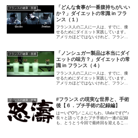
医薬品（後発医薬品）を探すことができ
ます。その他にも、薬の正式な値段
「どんな食事が一番腹持ちがいい
フランスの健康・医療
や、...
か？」ダイエットの常識 in フラ
ンス（１）
フランス人の二人に一人は、すでに、痩
せるためにダイエット実践しています。
アメリカほどではないけれど、フランス
でも増えてきている「太り過ぎ」「肥
満」でも、間違った方法では健康に悪
い。夏に向けて、そんなフランス人のた
「ノンシュガー製品は本当にダイ
フランスの健康・医療
めに、フランスのテレビでやっ...
エットの味方？」ダイエットの常
識 in フランス（４）
フランス人の二人に一人は、すでに、痩
せるためにダイエット実践しています。
アメリカほどではないけれど、フランス
でも増えてきている「太り過ぎ」「肥
満」でも、間違った方法では健康に悪
い。夏に向けて、そんなフランス人のた
#フランス の現実な世界と、手術
フランスの健康・医療
めに、フランスのテレビでやっ...
後【６．プチ手術の記録編】
はーい(^O^)／こんにちわ。Ulalaです(^^♪
長々と語ってきたプチ手術の一連の記録
も、とうとう今回で最終回を迎えること
となりました。ほんと、こんな話に長々
と付き合ってくれたみなさまには感謝の
言葉しかありません。前回の話はこちら↓