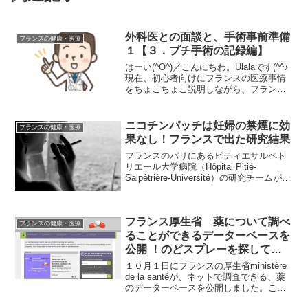
外科医との面談と、手術事前準備
フランスの健康・医療
１【３．プチ手術の記録編】
はーい(^O^)／こんにちわ。Ulalaです(^^♪
現在、初心者向けにフランスの医療事情
をちょこちょこ説明しながら、フランス
で初めて受けたプチ手術の様子を語って
います。前回は長く描きすぎましたが、
短めを心掛けて書いていきたいと思いま
ニコチンパッチは妊婦の禁煙に効
フランスの健康・医療
す(^^...
果なし！フランスで出た研究結果
フランスのパリにあるピティエサルペト
リエール大学病院（Hôpital Pitié-
Salpêtrière-Université）の研究チームが、
ニコチンパッチは妊婦の禁煙に効果がな
いという結果を出したそうです。英医学
誌のブリティッシュ・メデ...
フランス厚生省 薬について調べ
フランスの健康・医療
ることができるデーターベースを
公開 ！のどスプレーを探してみ
る
１０月１日にフランスの厚生省ministère
de la santéが、ネットで調査できる、薬
のデーターベースを公開しました。この
サイトでは、薬の説明や、ジェネリック