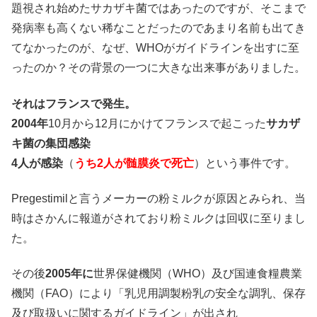
題視され始めたサカザキ菌ではあったのですが、そこまで
発病率も高くない稀なことだったのであまり名前も出てき
てなかったのが、なぜ、WHOがガイドラインを出すに至
ったのか？その背景の一つに大きな出来事がありました。
それはフランスで発生。
2004年
10月から12月にかけてフランスで起こった
サカザ
キ菌の集団感染
4人が感染
（
うち2人が髄膜炎で死亡
）という事件です。
Pregestimilと言うメーカーの粉ミルクが原因とみられ、当
時はさかんに報道がされており粉ミルクは回収に至りまし
た。
その後
2005年に
世界保健機関（WHO）及び国連食糧農業
機関（FAO）により「乳児用調製粉乳の安全な調乳、保存
及び取扱いに関するガイドライン」が出され