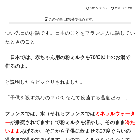
2015.09.27
2015.09.28
この記事は
約8分
で読めます。
つい先日のお話です。日本のことをフランス人に話してい
たときのこと
「日本では、赤ちゃん用の粉ミルクを70℃以上のお湯で
作るのよ。」
と説明したらビックリされました。
「子供を殺す気なの？70℃なんて殺菌する温度だわ。」
フランスでは、水（それもフランスでは
ミネラルウォータ
ー
が推奨されてます）で粉ミルクを溶かし、そのまま
冷た
いまま
あげるか、そこから子供に飲ませる37度ぐらいの
温度まで温めてあげます。
なので、ミルクを70℃なんて