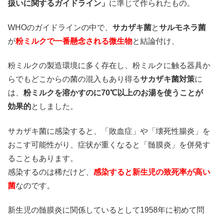
扱いに関するガイドライン」
に準じて作られたもの。
WHOのガイドラインの中で、
サカザキ菌
と
サルモネラ菌
が
粉ミルクで一番懸念される微生物
と結論付け、
粉ミルクの製造環境に多く存在し、粉ミルクに触る器具か
らでもどこからの菌の混入もあり得る
サカザキ菌対策
に
は、
粉ミルクを溶かすのに70℃以上のお湯を使うことが
効果的
としました。
サカザキ菌に感染すると、「敗血症」や「壊死性腸炎」を
おこす可能性がり、症状が重くなると「髄膜炎」を併発す
ることもあります。
感染するのは稀だけど、
感染すると新生児の致死率が高い
菌
なのです。
新生児の髄膜炎に関係しているとして1958年に初めて問