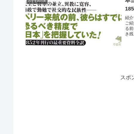
本
おすすめの本
1
紹介
ご紹
る前
き残
スポ