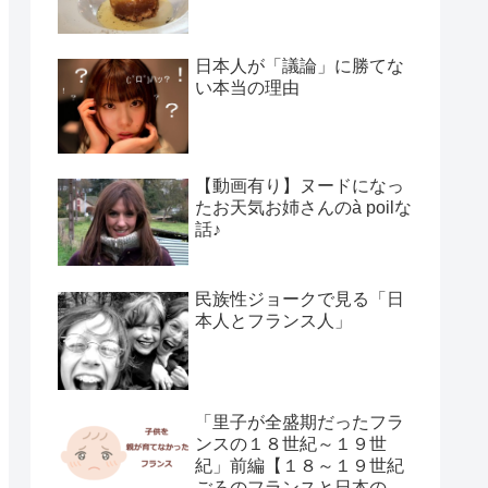
日本人が「議論」に勝てな
い本当の理由
【動画有り】ヌードになっ
たお天気お姉さんのà poilな
話♪
民族性ジョークで見る「日
本人とフランス人」
「里子が全盛期だったフラ
ンスの１８世紀～１９世
紀」前編【１８～１９世紀
ごろのフランスと日本の子