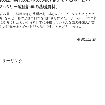
当の江戸時代の日本人の姿が見えてくる本「日本
852: ペリー遠征計画の基礎資料」
する度に、結構大きな反響がある本なので、ブログでもとうとう
介♪なんと、あの黒船で日本を開国させに来たペリーが、日本に来
に参考にしたという資料日本に滞在したいろんな国の外国人が書
した記録をまとめた本があるんです。ときどき、あれ...
2016.12.28
ンサーリンク