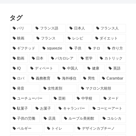
タグ
パリ
フランス語
日本人
フランス人
映画
フランス
レシピ
ダイエット
ギフテッド
squeezie
子供
テロ
作り方
動画
日本
バカロレア
哲学
カトリック
IQ
ディベート
中国人
健康
英語
ロバ
義務教育
海外移住
男性
Carambar
発音
女性差別
マクロン大統領
ユーチューバー
芸術
中学校
ヌード
駄菓子
お菓子
キャランバー
コーヒーアート
子供の労働
店員
ルーブル美術館
コルシカ
ベルギー
トイレ
デザインカプチーノ