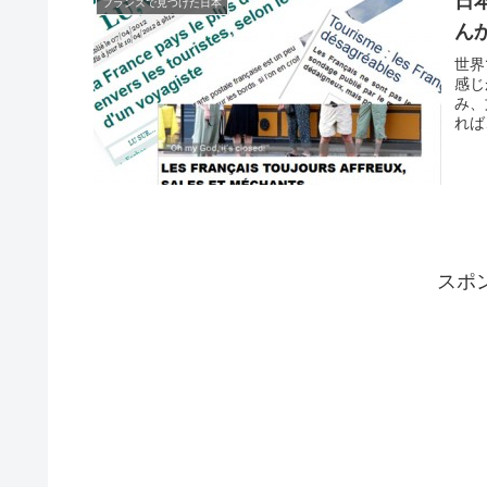
日
フランスで見つけた日本
ん
世界
感じ
み、
れば
スポ