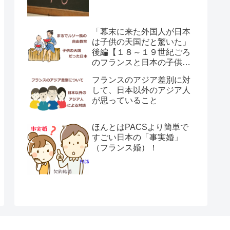
「幕末に来た外国人が日本
は子供の天国だと驚いた」
後編【１８～１９世紀ごろ
のフランスと日本の子供の
育て方の違い】
フランスのアジア差別に対
して、日本以外のアジア人
が思っていること
ほんとはPACSより簡単で
すごい日本の「事実婚」
（フランス婚）！