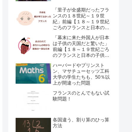
「里子が全盛期だったフラ
ンスの１８世紀～１９世
紀」前編【１８～１９世紀
ごろのフランスと日本の子
供の育て方の違い】
「幕末に来た外国人が日本
は子供の天国だと驚いた」
前編【１８～１９世紀ごろ
のフランスと日本の子供の
育て方の違い】
ハーバードやプリンスト
ン、マサチューセッツ工科
大学の学生たちも、50％以
上が間違った問題
フランスのとんでもない試
験問題！
各国違う、割り算のひっ算
方法