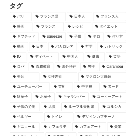
タグ
パリ
フランス語
日本人
フランス人
映画
フランス
レシピ
ダイエット
ギフテッド
squeezie
子供
テロ
作り方
動画
日本
バカロレア
哲学
カトリック
IQ
ディベート
中国人
健康
英語
ロバ
義務教育
海外移住
男性
Carambar
発音
女性差別
マクロン大統領
ユーチューバー
芸術
中学校
ヌード
駄菓子
お菓子
キャランバー
コーヒーアート
子供の労働
店員
ルーブル美術館
コルシカ
ベルギー
トイレ
デザインカプチーノ
ギニョール
カフェラテ
カフェアート
失業