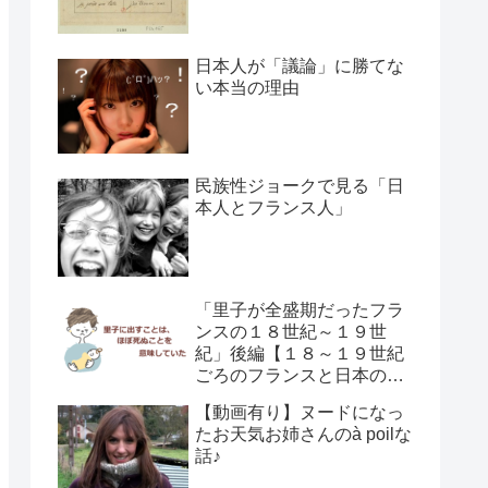
日本人が「議論」に勝てな
い本当の理由
民族性ジョークで見る「日
本人とフランス人」
「里子が全盛期だったフラ
ンスの１８世紀～１９世
紀」後編【１８～１９世紀
ごろのフランスと日本の子
供の育て方の違い】
【動画有り】ヌードになっ
たお天気お姉さんのà poilな
話♪