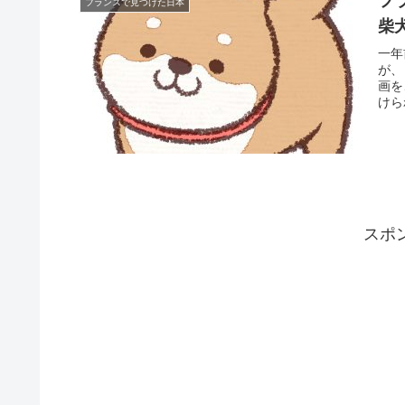
フ
フランスで見つけた日本
柴
一年
が、
画を
けら
スポ