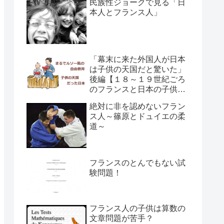
民族性ジョークで見る「日
本人とフランス人」
「幕末に来た外国人が日本
は子供の天国だと驚いた」
後編【１８～１９世紀ごろ
のフランスと日本の子供の
育て方の違い】
絶対に非を認めないフラン
ス人～篠原とドュイエの柔
道～
フランスのとんでもない試
験問題！
フランス人の子供は算数の
文章問題が苦手？