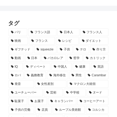
タグ
パリ
フランス語
日本人
フランス人
映画
フランス
レシピ
ダイエット
ギフテッド
squeezie
子供
テロ
作り方
動画
日本
バカロレア
哲学
カトリック
IQ
ディベート
中国人
健康
英語
ロバ
義務教育
海外移住
男性
Carambar
発音
女性差別
マクロン大統領
ユーチューバー
芸術
中学校
ヌード
駄菓子
お菓子
キャランバー
コーヒーアート
子供の労働
店員
ルーブル美術館
コルシカ