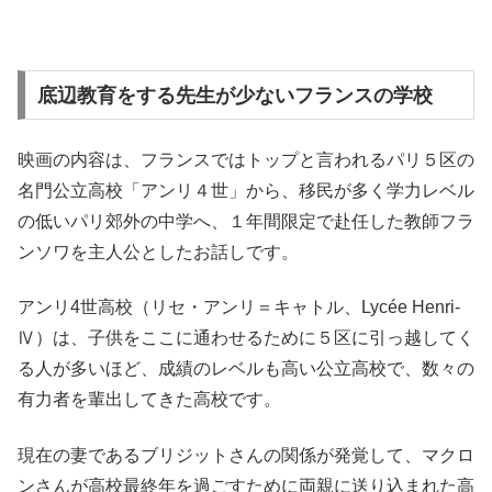
底辺教育をする先生が少ないフランスの学校
映画の内容は、フランスではトップと言われるパリ５区の
名門公立高校「アンリ４世」から、移民が多く学力レベル
の低いパリ郊外の中学へ、１年間限定で赴任した教師フラ
ンソワを主人公としたお話しです。
アンリ4世高校（リセ・アンリ＝キャトル、Lycée Henri-
Ⅳ）は、子供をここに通わせるために５区に引っ越してく
る人が多いほど、成績のレベルも高い公立高校で、数々の
有力者を輩出してきた高校です。
現在の妻であるブリジットさんの関係が発覚して、マクロ
ンさんが高校最終年を過ごすために両親に送り込まれた高