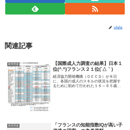
ulala
関連記事
【国際成人力調査の結果】日本１
教育関連
位(^.^)フランス２１位(´△｀)
経済協力開発機構（ＯＥＣＤ）が８日
に、各国の成人のスキルの状況を把握す
るために初めて行われた１６～６５歳を
対象の国際成人力調査（PIAAC：ピアッ
ク）の結果を発表しました♪なんと、日本
が １位フランスは ２１位※PIAAC：
Programm...
「フランスの知能指数IQが高い子
教育関連