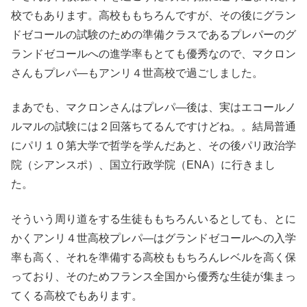
校でもあります。高校ももちろんですが、その後にグラン
ドゼコールの試験のための準備クラスであるプレパーのグ
ランドゼコールへの進学率もとても優秀なので、マクロン
さんもプレパ―もアンリ４世高校で過ごしました。
まあでも、マクロンさんはプレパ―後は、実はエコールノ
ルマルの試験には２回落ちてるんですけどね。。結局普通
にパリ１０第大学で哲学を学んだあと、その後パリ政治学
院（シアンスポ）、国立行政学院（ENA）に行きまし
た。
そういう周り道をする生徒ももちろんいるとしても、とに
かくアンリ４世高校プレパ―はグランドゼコールへの入学
率も高く、それを準備する高校ももちろんレベルを高く保
っており、そのためフランス全国から優秀な生徒が集まっ
てくる高校でもあります。