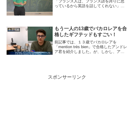
「フランス人は、フランス語を誇りに思
っているから英語を話してくれない」な
んてよく言うけれど、、、いやいやいや
ブン(￣ロ￣=￣ロ￣)ブンただ単に話せな
いだけです（笑）フランスでは、ラジオ
等で流れる音楽も、外...
もう一人の13歳でバカロレアを合
教育関連
格したギフテッドもすごい！
前記事では、１３歳でバカロレアを
「mention très bien」で合格したアンドレ
ア君を紹介しました。が、しかし、アン
ドレア君を紹介したら、もう一人をしな
いわけにはいかない、同じくニースで１
３歳でバカロレアに合格したピエール・
アントワ...
スポンサーリンク