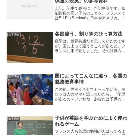
供達の現実」の参考資料
上記、記事で参考にした記事等です。知
能指数の高い子供のことを、フランスで
はE.I.P（Surdoué）日本やアメリカ、イ
ギリスではギフテッドという名称を使っ
ています。E.I.P（Surdoué）についてま
とめられているフランスの資料◯ RE...
各国違う、割り算のひっ算方法
教育関連
数学は、世界共通だと思っていたのです
が、国によって違うところがあると、フ
ランスに来て知りました。その計算方法
とは？フランスの割り算と、ひっ算の仕
方日本で、普通に書く割り算。７３÷６＝
１２・・・（あまり）１フランスでは７
３：６＝１２；rest...
国によってこんなに違う、各国の
教育関連
義務教育事情
この前、仲良くさせてもらっている、モ
ロッコ人のママと話していたら、「学歴
があるの？いいわね、あなたは子供の宿
題の面倒がみれるのね。。私は８才まで
しか学校行ってないから」と、言ってお
りました。確かに、そんな感じなんだろ
子供が英語を学ぶためによく使わ
うな。。と思っていたのだ...
教育関連
れるゲーム
フランス人も英語の勉強がんばってるよ