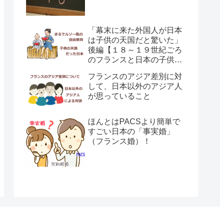
「幕末に来た外国人が日本
は子供の天国だと驚いた」
後編【１８～１９世紀ごろ
のフランスと日本の子供の
育て方の違い】
フランスのアジア差別に対
して、日本以外のアジア人
が思っていること
ほんとはPACSより簡単で
すごい日本の「事実婚」
（フランス婚）！