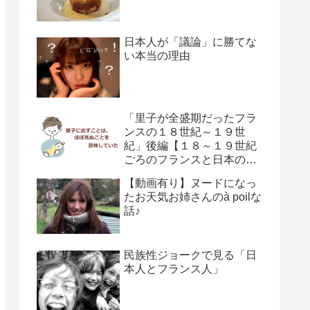
日本人が「議論」に勝てな
い本当の理由
「里子が全盛期だったフラ
ンスの１８世紀～１９世
紀」後編【１８～１９世紀
ごろのフランスと日本の子
供の育て方の違い】
【動画有り】ヌードになっ
たお天気お姉さんのà poilな
話♪
民族性ジョークで見る「日
本人とフランス人」