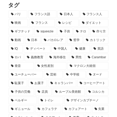
タグ
パリ
フランス語
日本人
フランス人
映画
フランス
レシピ
ダイエット
ギフテッド
squeezie
子供
テロ
作り方
動画
日本
バカロレア
哲学
カトリック
IQ
ディベート
中国人
健康
英語
ロバ
義務教育
海外移住
男性
Carambar
発音
女性差別
マクロン大統領
ユーチューバー
芸術
中学校
ヌード
駄菓子
お菓子
キャランバー
コーヒーアート
子供の労働
店員
ルーブル美術館
コルシカ
ベルギー
トイレ
デザインカプチーノ
ギニョール
カフェラテ
カフェアート
失業