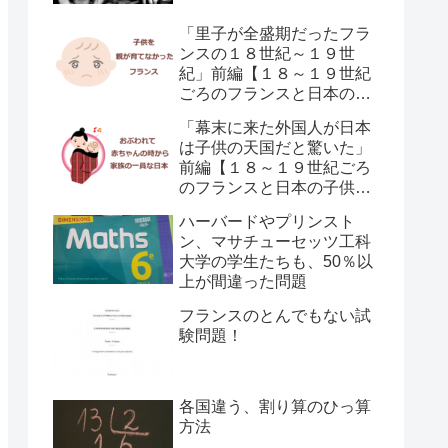
「里子が全盛期だったフラ
ンスの１８世紀～１９世
紀」前編【１８～１９世紀
ごろのフランスと日本の子
供の育て方の違い】
「幕末に来た外国人が日本
は子供の天国だと驚いた」
前編【１８～１９世紀ごろ
のフランスと日本の子供の
育て方の違い】
ハーバードやプリンスト
ン、マサチューセッツ工科
大学の学生たちも、50％以
上が間違った問題
フランスのとんでもない試
験問題！
各国違う、割り算のひっ算
方法