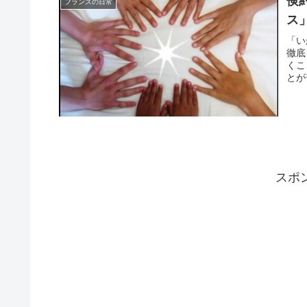
倹
フランスの日常
ス
「い
徹底
くこ
とが
スポ