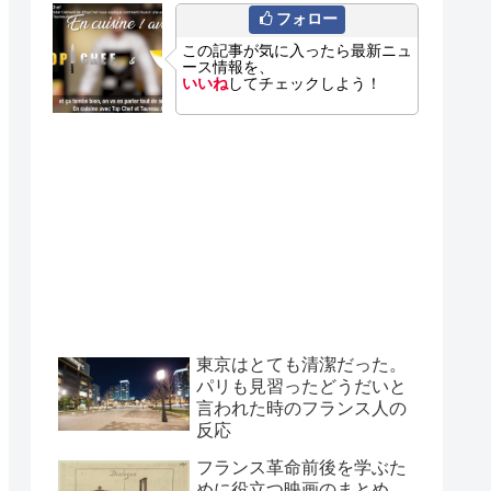
フォロー
この記事が気に入ったら最新ニュ
ース情報を、
いいね
してチェックしよう！
東京はとても清潔だった。
パリも見習ったどうだいと
言われた時のフランス人の
反応
フランス革命前後を学ぶた
めに役立つ映画のまとめ