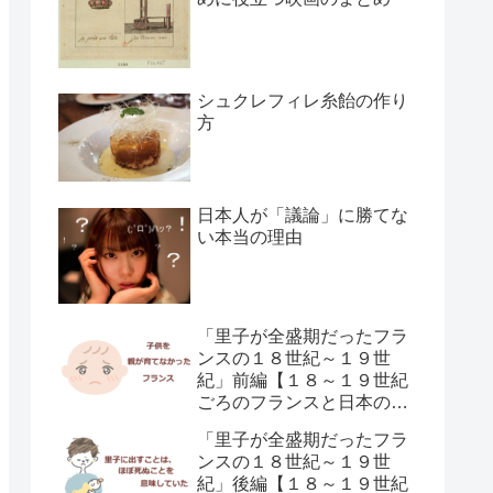
シュクレフィレ糸飴の作り
方
日本人が「議論」に勝てな
い本当の理由
「里子が全盛期だったフラ
ンスの１８世紀～１９世
紀」前編【１８～１９世紀
ごろのフランスと日本の子
供の育て方の違い】
「里子が全盛期だったフラ
ンスの１８世紀～１９世
紀」後編【１８～１９世紀