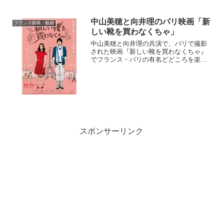
開され人気も衰えず。そんな中、子供か
ら大人まで夢中にさせるレゴが繰りなす
中山美穂と向井理のパリ映画「新
冒険を撮っ...
フランス映画・動画
しい靴を買わなくちゃ」
中山美穂と向井理の共演で、パリで撮影
された映画『新しい靴を買わなくちゃ』
でフランス・パリの有名どどころを楽し
みましょう(^^♪ロマンティックなパリの
風景が満載♪内容は妹に付き添って、パリ
観光にやって来たカメラマンのセン（向
井理）が、パリでフ...
スポンサーリンク