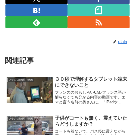
ulala
関連記事
３０秒で理解するタブレット端末
フランス映画・動画
にできないこと
フランスのおもしろいCM♪フランス語が
解らなくても分かる内容の動画です。エ
マと言う名前の奥さんに、「iPadや
Androidなどのタブレットが端末があれば
なんでもできる」と教えていた夫なので
すが。。↓続きは動画でどうぞ♪
子供がコートも無く、震えていた
フランス映画・動画
らどうしますか？
コートも着ないで、バス停に震えながら