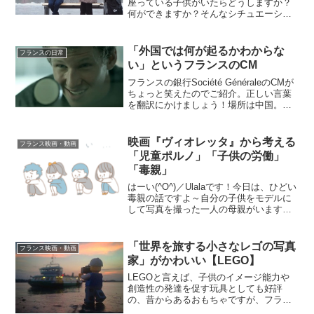
座っている子供がいたらどうしますか？
何ができますか？そんなシチュエーショ
ンがあった場合、周りの人達がどう対応
するかを収めたノルウエーの動画です。
短い動画ですが、心温まります♪動画この
「外国では何が起るかわからな
フランスの日常
動画は、子供達を支援し...
い」というフランスのCM
フランスの銀行Société GénéraleのCMが
ちょっと笑えたのでご紹介。正しい言葉
を翻訳にかけましょう！場所は中国。フ
ランス人の若者が、手持ちのお金が無く
なって、お金を引き出そうとした
ら・・・↓続きはこちらで動画の内容説明
映画『ヴィオレッタ』から考える
フランス映画・動画
お金を下ろ...
「児童ポルノ」「子供の労働」
「毒親」
はーい(^O^)／Ulalaです！今日は、ひどい
毒親の話ですよ～自分の子供をモデルに
して写真を撮った一人の母親がいます。
しかし問題だったのは、その写真は裸の
写真でポルノまがいのものだった。「子
供の労働」「児童ポルノ」「毒親」その
「世界を旅する小さなレゴの写真
フランス映画・動画
複数のキーワ...
家」がかわいい【LEGO】
LEGOと言えば、子供のイメージ能力や
創造性の発達を促す玩具としても好評
の、昔からあるおもちゃですが、フラン
スでも先週から「The Lego Movie」も公