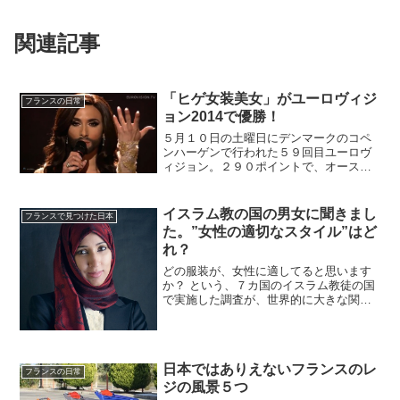
関連記事
「ヒゲ女装美女」がユーロヴィジ
フランスの日常
ョン2014で優勝！
５月１０日の土曜日にデンマークのコペ
ンハーゲンで行われた５９回目ユーロヴ
ィジョン。２９０ポイントで、オースト
リアのConchita WurstConchitaコンチー
タ・ウルスト（本名 Tom Neuwirth ト
ム・ニューワース）２５歳が...
イスラム教の国の男女に聞きまし
フランスで見つけた日本
た。”女性の適切なスタイル”はど
れ？
どの服装が、女性に適してると思います
か？ という、７カ国のイスラム教徒の国
で実施した調査が、世界的に大きな関心
を呼んでいます。イスラム教徒の女性の
服装についてのアンケートフランスで
も、頭にスカーフをしている女性をよく
見かけます。それはイスラ...
日本ではありえないフランスのレ
フランスの日常
ジの風景５つ