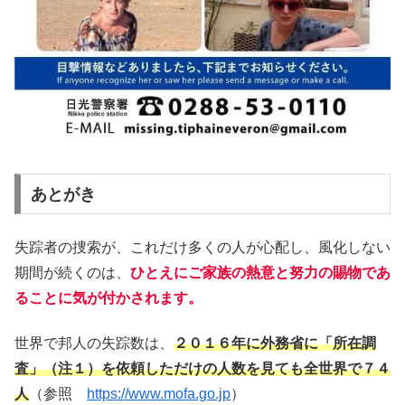
あとがき
失踪者の捜索が、これだけ多くの人が心配し、風化しない
期間が続くのは、
ひとえにご家族の熱意と努力の賜物であ
ることに気が付かされます。
世界で邦人の失踪数は、
２０１６年に外務省に「所在調
査」（注１）を依頼しただけの人数を見ても全世界で７４
人
（参照
https://www.mofa.go.jp
）