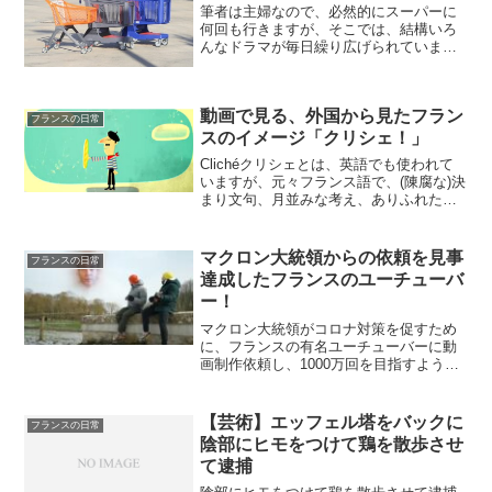
筆者は主婦なので、必然的にスーパーに
何回も行きますが、そこでは、結構いろ
んなドラマが毎日繰り広げられていま
す。そんな、日常で本当に起こった日本
ではありえないフランスのレジの風景を
まとめてみました♪サンドイッチの空き箱
動画で見る、外国から見たフラン
レジに並んでいたら、ul...
フランスの日常
スのイメージ「クリシェ！」
Clichéクリシェとは、英語でも使われて
いますが、元々フランス語で、(陳腐な)決
まり文句、月並みな考え、ありふれたも
のなど、いわゆる「ステレオタイプ」と
いう意味です♪外国人（主に英語圏）が、
フランスに持っているイメージを短編の
マクロン大統領からの依頼を見事
フランスの日常
アニメにした...
達成したフランスのユーチューバ
ー！
マクロン大統領がコロナ対策を促すため
に、フランスの有名ユーチューバーに動
画制作依頼し、1000万回を目指すようお
願いしていましたが、今日見たら、見事
達成していました！（正確には昨日達成
していたようです。）才×〒"├_〆
【芸術】エッフェル塔をバックに
フランスの日常
(≧ω≦*)♪コロナ対...
陰部にヒモをつけて鶏を散歩させ
て逮捕