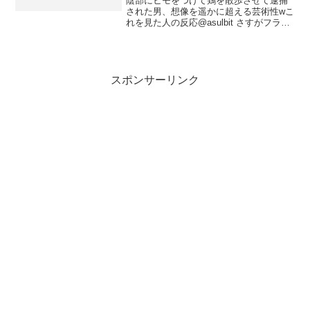
陰部にヒモをつけて鶏を散歩させて逮捕
された男、想像を遥かに超える芸術性wこ
れを見た人の反応@asulbit さすがフラン
ス。芸術だわ〜— Danniel
(@dany_chanman) 2014, 5月 8@asulbit
@pegimi...
スポンサーリンク