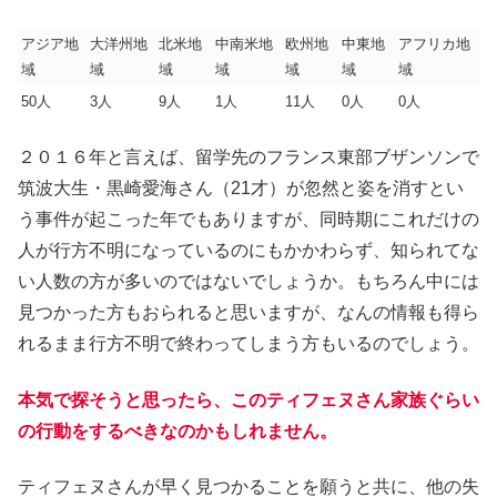
アジア地
大洋州地
北米地
中南米地
欧州地
中東地
アフリカ地
域
域
域
域
域
域
域
50人
3人
9人
1人
11人
0人
0人
２０１６年と言えば、留学先のフランス東部ブザンソンで
筑波大生・黒崎愛海さん（21才）が忽然と姿を消すとい
う事件が起こった年でもありますが、同時期にこれだけの
人が行方不明になっているのにもかかわらず、知られてな
い人数の方が多いのではないでしょうか。もちろん中には
見つかった方もおられると思いますが、なんの情報も得ら
れるまま行方不明で終わってしまう方もいるのでしょう。
本気で探そうと思ったら、このティフェヌさん家族ぐらい
の行動をするべきなのかもしれません。
ティフェヌさんが早く見つかることを願うと共に、他の失