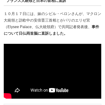
フランス大統領と日本の首相に直訴
１０月１７日には、妹のシビル・ベロンさんが、マクロン
大統領と訪欧中の安倍晋三首相とがパリのエリゼ宮
（Elysee Palace、仏大統領府）で共同記者発表後、
事件
について日仏両首脳に直訴しました。