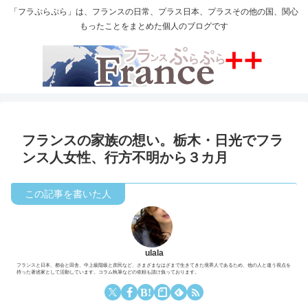
「フラぷらぷら」は、フランスの日常、プラス日本、プラスその他の国、関心
もったことをまとめた個人のブログです
フランスの家族の想い。栃木・日光でフラ
ンス人女性、行方不明から３カ月
ulala
フランスと日本、都会と田舎、中上級階級と庶民など、さまざまなはざまで生きてきた境界人であるため、他の人と違う視点を
持った著述家として活動しています。コラム執筆などの依頼も請け負っております。