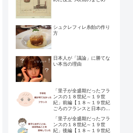
シュクレフィレ糸飴の作り
方
日本人が「議論」に勝てな
い本当の理由
「里子が全盛期だったフラ
ンスの１８世紀～１９世
紀」前編【１８～１９世紀
ごろのフランスと日本の子
供の育て方の違い】
「里子が全盛期だったフラ
ンスの１８世紀～１９世
紀」後編【１８～１９世紀