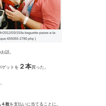
r/2012/03/15/la-baguette-passe-a-la-
ique-659355-2780.php )
のお話。
２本
バゲットを
買った。
だ。
ム４枚
を支払いに当てることに。