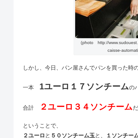
(photo http://www.sudouest.f
caisse-automat
しかし、今日、パン屋さんでパンを買った時
1ユーロ１７ソンチーム
一本
の
２ユーロ３４ソンチーム
合計
ということで、
２ユーロ
と
５０ソンチーム玉
と、
１ソンチー