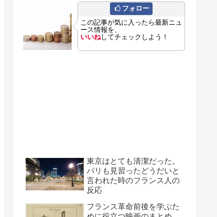
フォロー
この記事が気に入ったら最新ニュ
ース情報を、
いいね
してチェックしよう！
東京はとても清潔だった。
パリも見習ったどうだいと
言われた時のフランス人の
反応
フランス革命前後を学ぶた
めに役立つ映画のまとめ