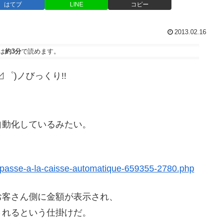
はてブ
LINE
コピー
2013.02.16
は
約3分
で読めます。
゜)ノびっくり!!
自動化しているみたい。
e-passe-a-la-caisse-automatique-659355-2780.php
お客さん側に金額が表示され、
されるという仕掛けだ。