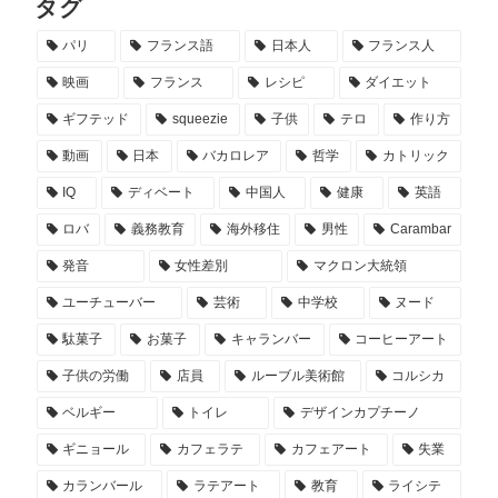
タグ
パリ
フランス語
日本人
フランス人
映画
フランス
レシピ
ダイエット
ギフテッド
squeezie
子供
テロ
作り方
動画
日本
バカロレア
哲学
カトリック
IQ
ディベート
中国人
健康
英語
ロバ
義務教育
海外移住
男性
Carambar
発音
女性差別
マクロン大統領
ユーチューバー
芸術
中学校
ヌード
駄菓子
お菓子
キャランバー
コーヒーアート
子供の労働
店員
ルーブル美術館
コルシカ
ベルギー
トイレ
デザインカプチーノ
ギニョール
カフェラテ
カフェアート
失業
カランバール
ラテアート
教育
ライシテ