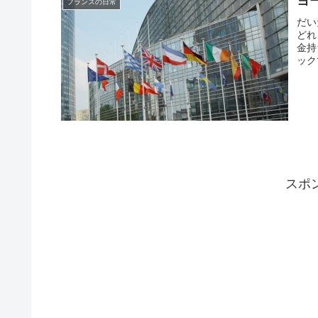
ヨ
フランスの日常
だい
どれ
金持
ック
スポ