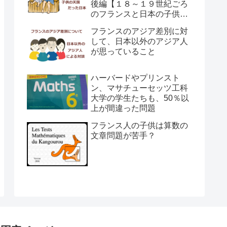
後編【１８～１９世紀ごろ
のフランスと日本の子供の
育て方の違い】
フランスのアジア差別に対
して、日本以外のアジア人
が思っていること
ハーバードやプリンスト
ン、マサチューセッツ工科
大学の学生たちも、50％以
上が間違った問題
フランス人の子供は算数の
文章問題が苦手？