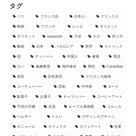
タグ
パリ
フランス語
日本人
フランス人
映画
フランス
レシピ
ダイエット
ギフテッド
squeezie
子供
テロ
作り方
動画
日本
バカロレア
哲学
カトリック
IQ
ディベート
中国人
健康
英語
ロバ
義務教育
海外移住
男性
Carambar
発音
女性差別
マクロン大統領
ユーチューバー
芸術
中学校
ヌード
駄菓子
お菓子
キャランバー
コーヒーアート
子供の労働
店員
ルーブル美術館
コルシカ
ベルギー
トイレ
デザインカプチーノ
ギニョール
カフェラテ
カフェアート
失業