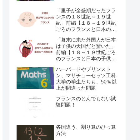
「里子が全盛期だったフラ
ンスの１８世紀～１９世
紀」前編【１８～１９世紀
ごろのフランスと日本の子
供の育て方の違い】
「幕末に来た外国人が日本
は子供の天国だと驚いた」
前編【１８～１９世紀ごろ
のフランスと日本の子供の
育て方の違い】
ハーバードやプリンスト
ン、マサチューセッツ工科
大学の学生たちも、50％以
上が間違った問題
フランスのとんでもない試
験問題！
各国違う、割り算のひっ算
方法