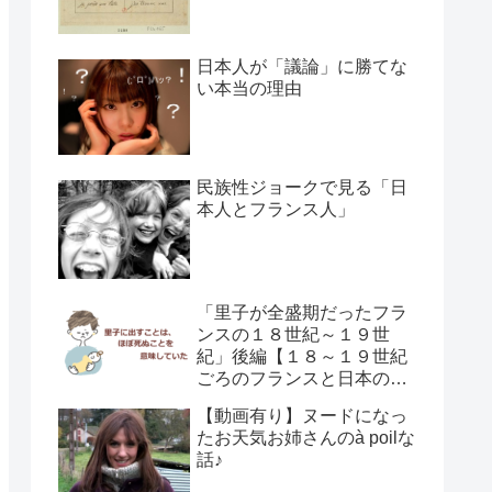
日本人が「議論」に勝てな
い本当の理由
民族性ジョークで見る「日
本人とフランス人」
「里子が全盛期だったフラ
ンスの１８世紀～１９世
紀」後編【１８～１９世紀
ごろのフランスと日本の子
供の育て方の違い】
【動画有り】ヌードになっ
たお天気お姉さんのà poilな
話♪