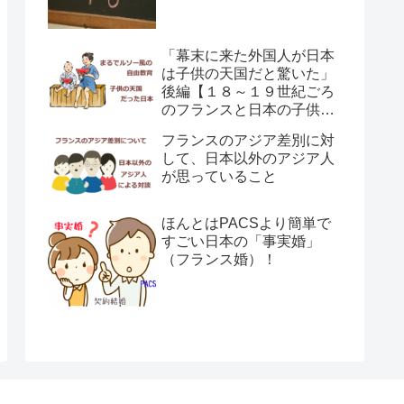
「幕末に来た外国人が日本
は子供の天国だと驚いた」
後編【１８～１９世紀ごろ
のフランスと日本の子供の
育て方の違い】
フランスのアジア差別に対
して、日本以外のアジア人
が思っていること
ほんとはPACSより簡単で
すごい日本の「事実婚」
（フランス婚）！