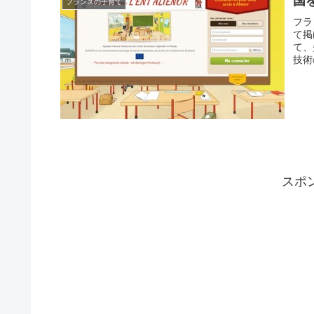
国
フランスの子育て
フラ
て掲
て、
技術
スポ