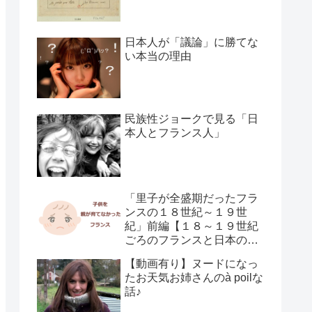
日本人が「議論」に勝てな
い本当の理由
民族性ジョークで見る「日
本人とフランス人」
「里子が全盛期だったフラ
ンスの１８世紀～１９世
紀」前編【１８～１９世紀
ごろのフランスと日本の子
供の育て方の違い】
【動画有り】ヌードになっ
たお天気お姉さんのà poilな
話♪