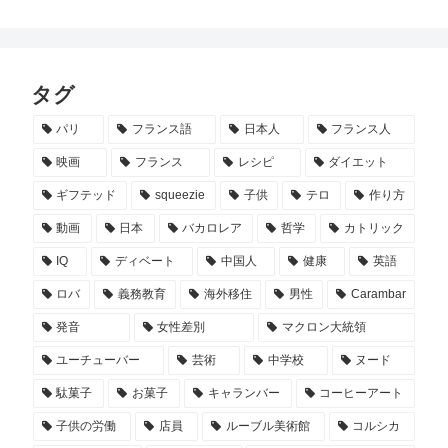
タグ
パリ
フランス語
日本人
フランス人
映画
フランス
レシピ
ダイエット
ギフテッド
squeezie
子供
テロ
作り方
動画
日本
バカロレア
哲学
カトリック
IQ
ディベート
中国人
健康
英語
ロバ
義務教育
海外移住
男性
Carambar
発音
女性差別
マクロン大統領
ユーチューバー
芸術
中学校
ヌード
駄菓子
お菓子
キャランバー
コーヒーアート
子供の労働
店員
ルーブル美術館
コルシカ