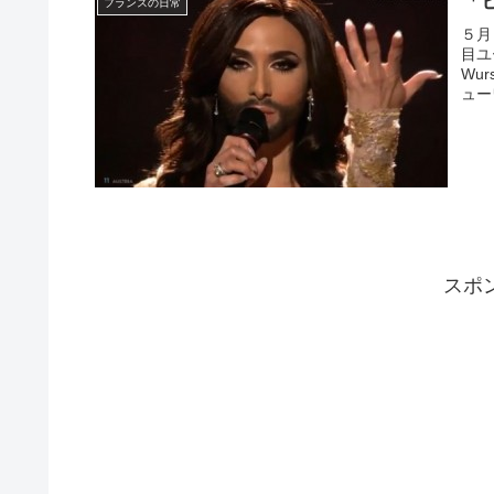
「
フランスの日常
５月
目ユ
Wu
ュー
スポ