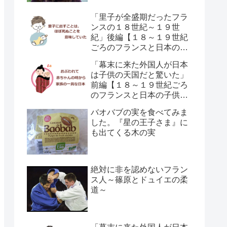
「里子が全盛期だったフラ
ンスの１８世紀～１９世
紀」後編【１８～１９世紀
ごろのフランスと日本の子
供の育て方の違い】
「幕末に来た外国人が日本
は子供の天国だと驚いた」
前編【１８～１９世紀ごろ
のフランスと日本の子供の
育て方の違い】
バオバブの実を食べてみま
した。『星の王子さま』に
も出てくる木の実
絶対に非を認めないフラン
ス人～篠原とドュイエの柔
道～