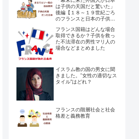
「幕末に来た外国人が日本
は子供の天国だと驚いた」
後編【１８～１９世紀ごろ
のフランスと日本の子供の
育て方の違い】
フランス国籍はどんな場合
取得できるか？子供を救っ
た不法滞在の男性マリ人の
場合などまとめました
イスラム教の国の男女に聞
きました。"女性の適切なス
タイル”はどれ？
フランスの階層社会と社会
格差と義務教育