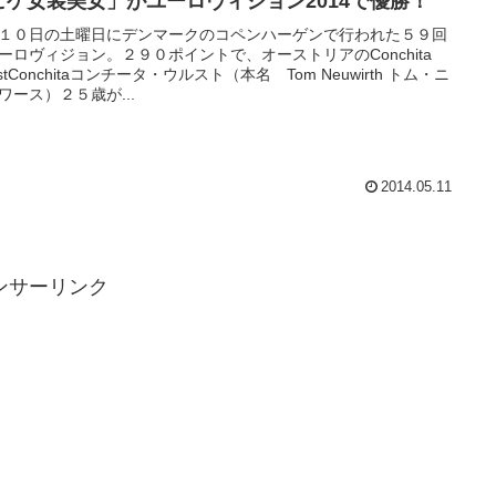
ヒゲ女装美女」がユーロヴィジョン2014で優勝！
１０日の土曜日にデンマークのコペンハーゲンで行われた５９回
ーロヴィジョン。２９０ポイントで、オーストリアのConchita
rstConchitaコンチータ・ウルスト（本名 Tom Neuwirth トム・ニ
ワース）２５歳が...
2014.05.11
ンサーリンク