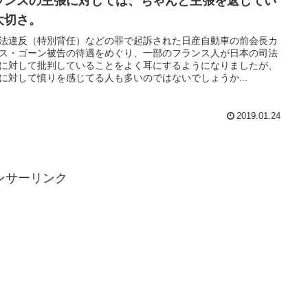
ランスの主張に対しては、ちゃんと主張を返してい
大切さ。
法違反（特別背任）などの罪で起訴された日産自動車の前会長カ
ス・ゴーン被告の待遇をめぐり、一部のフランス人が日本の司法
に対して批判していることをよく耳にするようになりましたが、
に対して憤りを感じてる人も多いのではないでしょうか...
2019.01.24
ンサーリンク