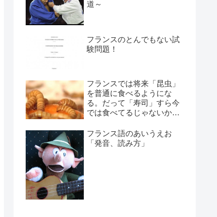
道～
フランスのとんでもない試
験問題！
フランスでは将来「昆虫」
を普通に食べるようにな
る。だって「寿司」すら今
では食べてるじゃないか！
←(￣ェ￣;) エッ?
フランス語のあいうえお
「発音、読み方」