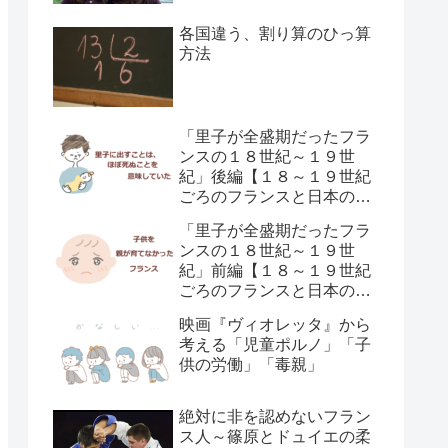
各国違う、割り算のひっ算
方法
「里子が全盛期だったフラ
ンスの１８世紀～１９世
紀」後編【１８～１９世紀
ごろのフランスと日本の子
供の育て方の違い】
「里子が全盛期だったフラ
ンスの１８世紀～１９世
紀」前編【１８～１９世紀
ごろのフランスと日本の子
供の育て方の違い】
映画『ヴィオレッタ』から
考える「児童ポルノ」「子
供の労働」「毒親」
絶対に非を認めないフラン
ス人～篠原とドュイエの柔