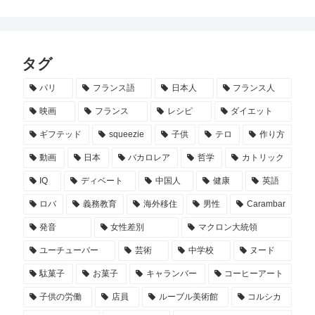
タグ
パリ
フランス語
日本人
フランス人
映画
フランス
レシピ
ダイエット
ギフテッド
squeezie
子供
テロ
作り方
動画
日本
バカロレア
哲学
カトリック
IQ
ディベート
中国人
健康
英語
ロバ
義務教育
海外移住
男性
Carambar
発音
女性差別
マクロン大統領
ユーチューバー
芸術
中学校
ヌード
駄菓子
お菓子
キャランバー
コーヒーアート
子供の労働
店員
ルーブル美術館
コルシカ