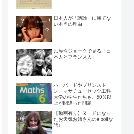
日本人が「議論」に勝てな
い本当の理由
民族性ジョークで見る「日
本人とフランス人」
ハーバードやプリンスト
ン、マサチューセッツ工科
大学の学生たちも、50％以
上が間違った問題
【動画有り】ヌードになっ
たお天気お姉さんのà poilな
話♪