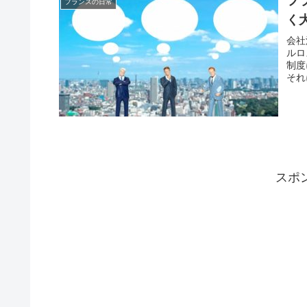
フ
フランスの日常
く
会社
ルロ
制度
それ
スポ