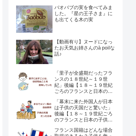
育て方の違い】
バオバブの実を食べてみま
した。『星の王子さま』に
も出てくる木の実
【動画有り】ヌードになっ
たお天気お姉さんのà poilな
話♪
「里子が全盛期だったフラ
ンスの１８世紀～１９世
紀」後編【１８～１９世紀
ごろのフランスと日本の子
供の育て方の違い】
「幕末に来た外国人が日本
は子供の天国だと驚いた」
後編【１８～１９世紀ごろ
のフランスと日本の子供の
育て方の違い】
フランス国籍はどんな場合