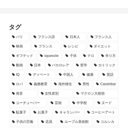
タグ
パリ
フランス語
日本人
フランス人
映画
フランス
レシピ
ダイエット
ギフテッド
squeezie
子供
テロ
作り方
動画
日本
バカロレア
哲学
カトリック
IQ
ディベート
中国人
健康
英語
ロバ
義務教育
海外移住
男性
Carambar
発音
女性差別
マクロン大統領
ユーチューバー
芸術
中学校
ヌード
駄菓子
お菓子
キャランバー
コーヒーアート
子供の労働
店員
ルーブル美術館
コルシカ