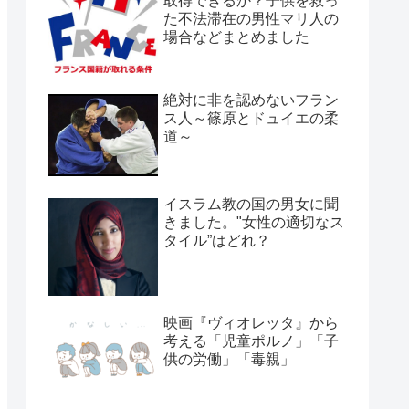
取得できるか？子供を救っ
た不法滞在の男性マリ人の
場合などまとめました
絶対に非を認めないフラン
ス人～篠原とドュイエの柔
道～
イスラム教の国の男女に聞
きました。"女性の適切なス
タイル”はどれ？
映画『ヴィオレッタ』から
考える「児童ポルノ」「子
供の労働」「毒親」