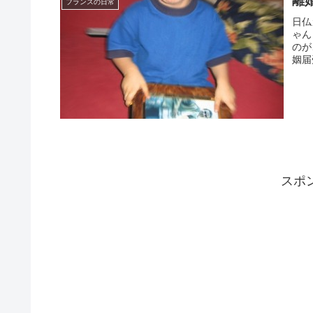
離
フランスの日常
日仏
ゃん
のが
姻届
スポ