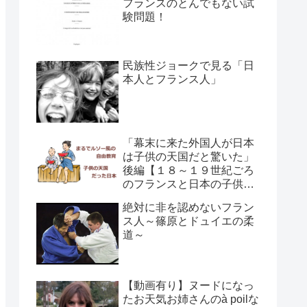
フランスのとんでもない試
験問題！
民族性ジョークで見る「日
本人とフランス人」
「幕末に来た外国人が日本
は子供の天国だと驚いた」
後編【１８～１９世紀ごろ
のフランスと日本の子供の
育て方の違い】
絶対に非を認めないフラン
ス人～篠原とドュイエの柔
道～
【動画有り】ヌードになっ
たお天気お姉さんのà poilな