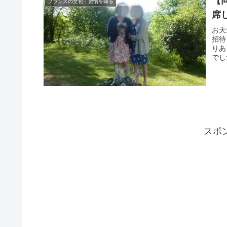
【
フランスの文化・習慣を知る
席
お天
招待
りあ
でし
スポ