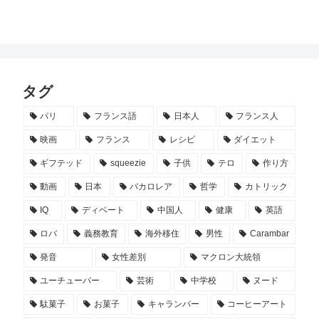
タグ
パリ
フランス語
日本人
フランス人
映画
フランス
レシピ
ダイエット
ギフテッド
squeezie
子供
テロ
作り方
動画
日本
バカロレア
哲学
カトリック
IQ
ディベート
中国人
健康
英語
ロバ
義務教育
海外移住
男性
Carambar
発音
女性差別
マクロン大統領
ユーチューバー
芸術
中学校
ヌード
駄菓子
お菓子
キャランバー
コーヒーアート