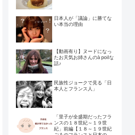
日本人が「議論」に勝てな
い本当の理由
【動画有り】ヌードになっ
たお天気お姉さんのà poilな
話♪
民族性ジョークで見る「日
本人とフランス人」
「里子が全盛期だったフラ
ンスの１８世紀～１９世
紀」前編【１８～１９世紀
ごろのフランスと日本の子