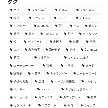
タグ
パリ
フランス語
日本人
フランス人
映画
フランス
レシピ
ダイエット
ギフテッド
squeezie
子供
テロ
作り方
動画
日本
バカロレア
哲学
カトリック
IQ
ディベート
中国人
健康
英語
ロバ
義務教育
海外移住
男性
Carambar
発音
女性差別
マクロン大統領
ユーチューバー
芸術
中学校
ヌード
駄菓子
お菓子
キャランバー
コーヒーアート
子供の労働
店員
ルーブル美術館
コルシカ
ベルギー
トイレ
デザインカプチーノ
ギニョール
カフェラテ
カフェアート
失業
カランバール
ラテアート
教育
ライシテ