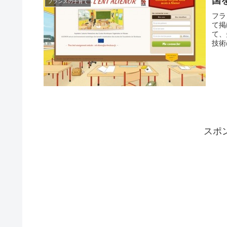
国
フランスの子育て
フラ
て掲
て、
技術
スポ