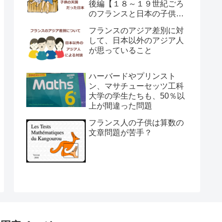
後編【１８～１９世紀ごろ
のフランスと日本の子供の
育て方の違い】
フランスのアジア差別に対
して、日本以外のアジア人
が思っていること
ハーバードやプリンスト
ン、マサチューセッツ工科
大学の学生たちも、50％以
上が間違った問題
フランス人の子供は算数の
文章問題が苦手？