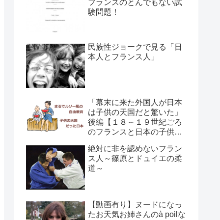
フランスのとんでもない試
験問題！
民族性ジョークで見る「日
本人とフランス人」
「幕末に来た外国人が日本
は子供の天国だと驚いた」
後編【１８～１９世紀ごろ
のフランスと日本の子供の
育て方の違い】
絶対に非を認めないフラン
ス人～篠原とドュイエの柔
道～
【動画有り】ヌードになっ
たお天気お姉さんのà poilな