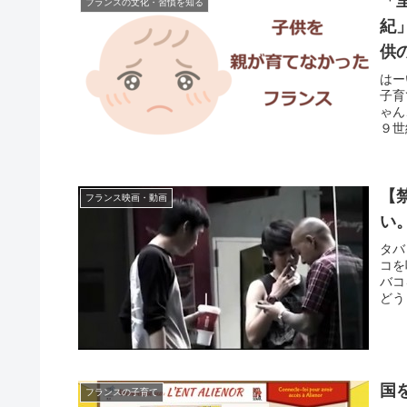
「
フランスの文化・習慣を知る
紀
供
はー
子育
ゃん
９世
【
フランス映画・動画
い
タバ
コを
バコ
どう
国
フランスの子育て