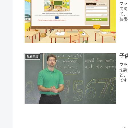
フラ
て掲
て、
技術
子
教育関連
フラ
を誇
ど、
です