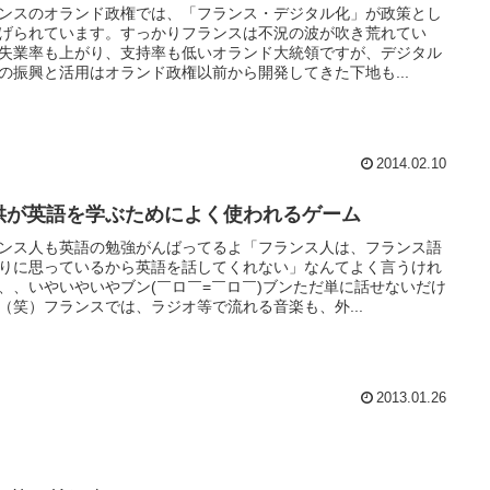
ンスのオランド政権では、「フランス・デジタル化」が政策とし
げられています。すっかりフランスは不況の波が吹き荒れてい
失業率も上がり、支持率も低いオランド大統領ですが、デジタル
の振興と活用はオランド政権以前から開発してきた下地も...
2014.02.10
供が英語を学ぶためによく使われるゲーム
ンス人も英語の勉強がんばってるよ「フランス人は、フランス語
りに思っているから英語を話してくれない」なんてよく言うけれ
、、いやいやいやブン(￣ロ￣=￣ロ￣)ブンただ単に話せないだけ
（笑）フランスでは、ラジオ等で流れる音楽も、外...
2013.01.26