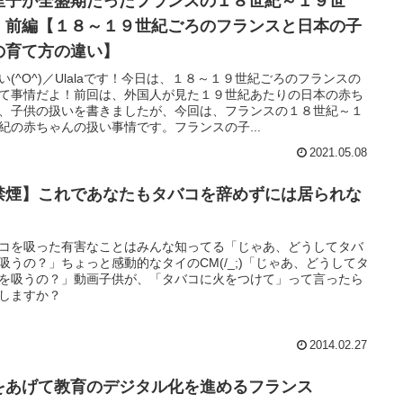
里子が全盛期だったフランスの１８世紀～１９世
」前編【１８～１９世紀ごろのフランスと日本の子
の育て方の違い】
い(^O^)／Ulalaです！今日は、１８～１９世紀ごろのフランスの
て事情だよ！前回は、外国人が見た１９世紀あたりの日本の赤ち
、子供の扱いを書きましたが、今回は、フランスの１８世紀～１
紀の赤ちゃんの扱い事情です。フランスの子...
2021.05.08
禁煙】これであなたもタバコを辞めずには居られな
。
コを吸った有害なことはみんな知ってる「じゃあ、どうしてタバ
吸うの？」ちょっと感動的なタイのCM(/_;)「じゃあ、どうしてタ
を吸うの？」動画子供が、「タバコに火をつけて」って言ったら
しますか？
2014.02.27
をあげて教育のデジタル化を進めるフランス