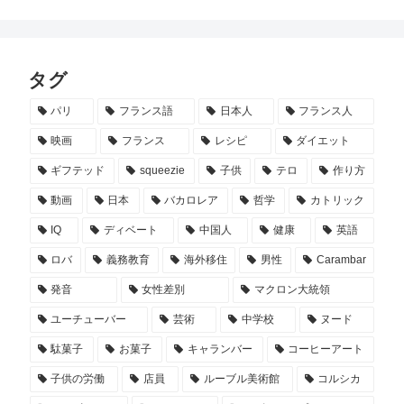
タグ
パリ
フランス語
日本人
フランス人
映画
フランス
レシピ
ダイエット
ギフテッド
squeezie
子供
テロ
作り方
動画
日本
バカロレア
哲学
カトリック
IQ
ディベート
中国人
健康
英語
ロバ
義務教育
海外移住
男性
Carambar
発音
女性差別
マクロン大統領
ユーチューバー
芸術
中学校
ヌード
駄菓子
お菓子
キャランバー
コーヒーアート
子供の労働
店員
ルーブル美術館
コルシカ