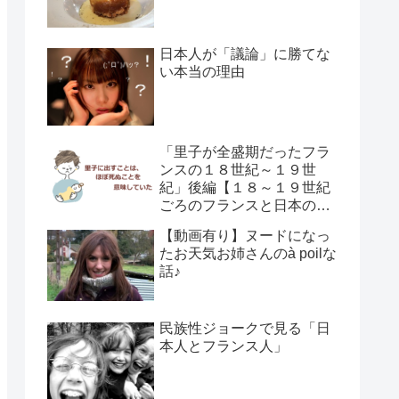
日本人が「議論」に勝てな
い本当の理由
「里子が全盛期だったフラ
ンスの１８世紀～１９世
紀」後編【１８～１９世紀
ごろのフランスと日本の子
供の育て方の違い】
【動画有り】ヌードになっ
たお天気お姉さんのà poilな
話♪
民族性ジョークで見る「日
本人とフランス人」