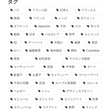
タグ
パリ
フランス語
日本人
フランス人
映画
フランス
レシピ
ダイエット
ギフテッド
squeezie
子供
テロ
作り方
動画
日本
バカロレア
哲学
カトリック
IQ
ディベート
中国人
健康
英語
ロバ
義務教育
海外移住
男性
Carambar
発音
女性差別
マクロン大統領
ユーチューバー
芸術
中学校
ヌード
駄菓子
お菓子
キャランバー
コーヒーアート
子供の労働
店員
ルーブル美術館
コルシカ
ベルギー
トイレ
デザインカプチーノ
ギニョール
カフェラテ
カフェアート
失業
カランバール
ラテアート
教育
ライシテ