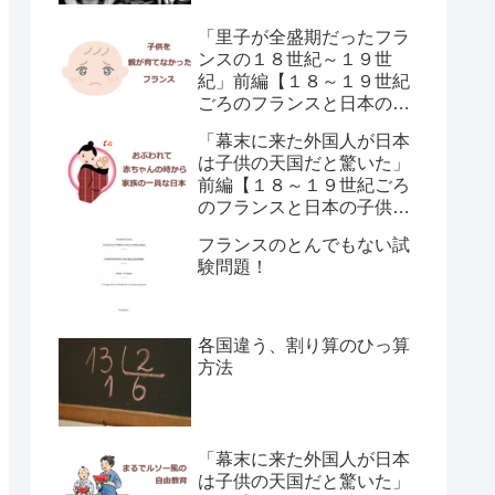
「里子が全盛期だったフラ
ンスの１８世紀～１９世
紀」前編【１８～１９世紀
ごろのフランスと日本の子
供の育て方の違い】
「幕末に来た外国人が日本
は子供の天国だと驚いた」
前編【１８～１９世紀ごろ
のフランスと日本の子供の
育て方の違い】
フランスのとんでもない試
験問題！
各国違う、割り算のひっ算
方法
「幕末に来た外国人が日本
は子供の天国だと驚いた」