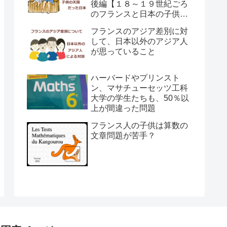
後編【１８～１９世紀ごろ
のフランスと日本の子供の
育て方の違い】
フランスのアジア差別に対
して、日本以外のアジア人
が思っていること
ハーバードやプリンスト
ン、マサチューセッツ工科
大学の学生たちも、50％以
上が間違った問題
フランス人の子供は算数の
文章問題が苦手？