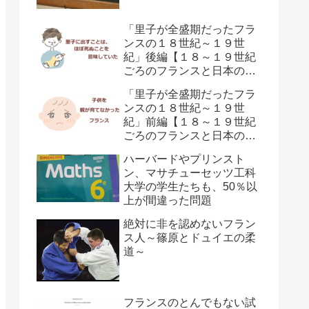
「里子が全盛期だったフラ
ンスの１８世紀～１９世
紀」後編【１８～１９世紀
ごろのフランスと日本の子
供の育て方の違い】
「里子が全盛期だったフラ
ンスの１８世紀～１９世
紀」前編【１８～１９世紀
ごろのフランスと日本の子
供の育て方の違い】
ハーバードやプリンスト
ン、マサチューセッツ工科
大学の学生たちも、50％以
上が間違った問題
絶対に非を認めないフラン
ス人～篠原とドュイエの柔
道～
フランスのとんでもない試