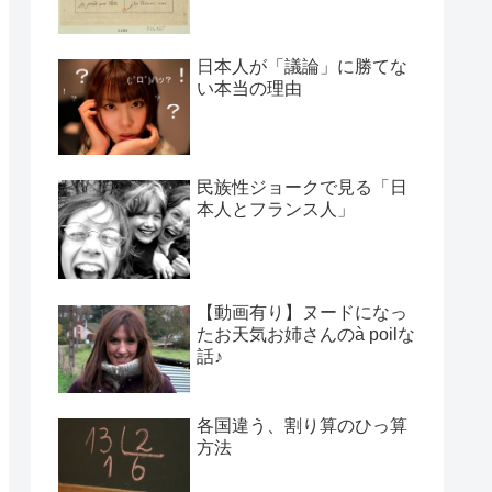
日本人が「議論」に勝てな
い本当の理由
民族性ジョークで見る「日
本人とフランス人」
【動画有り】ヌードになっ
たお天気お姉さんのà poilな
話♪
各国違う、割り算のひっ算
方法