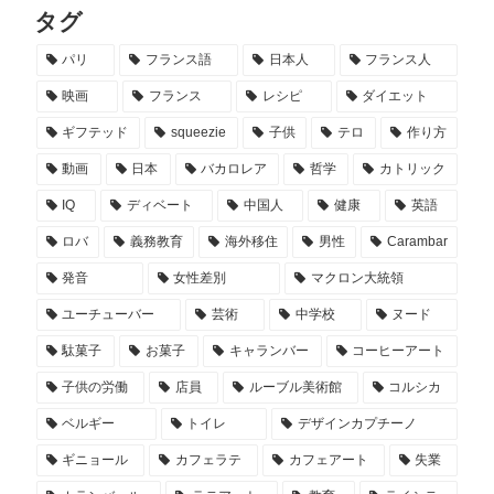
タグ
パリ
フランス語
日本人
フランス人
映画
フランス
レシピ
ダイエット
ギフテッド
squeezie
子供
テロ
作り方
動画
日本
バカロレア
哲学
カトリック
IQ
ディベート
中国人
健康
英語
ロバ
義務教育
海外移住
男性
Carambar
発音
女性差別
マクロン大統領
ユーチューバー
芸術
中学校
ヌード
駄菓子
お菓子
キャランバー
コーヒーアート
子供の労働
店員
ルーブル美術館
コルシカ
ベルギー
トイレ
デザインカプチーノ
ギニョール
カフェラテ
カフェアート
失業