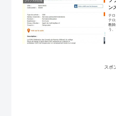
フ
フランスの日常
ン
テロ
テロ
教師
う、
スポ