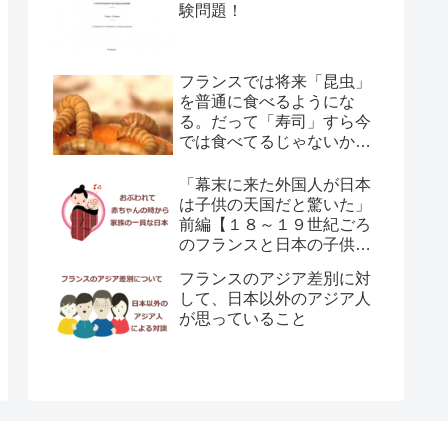
験問題！
フランスでは将来「昆虫」
を普通に食べるようにな
る。だって「寿司」すら今
では食べてるじゃないか！
←(￣ェ￣;) エッ?
「幕末に来た外国人が日本
は子供の天国だと驚いた」
前編【１８～１９世紀ごろ
のフランスと日本の子供の
育て方の違い】
フランスのアジア差別に対
して、日本以外のアジア人
が思っていること