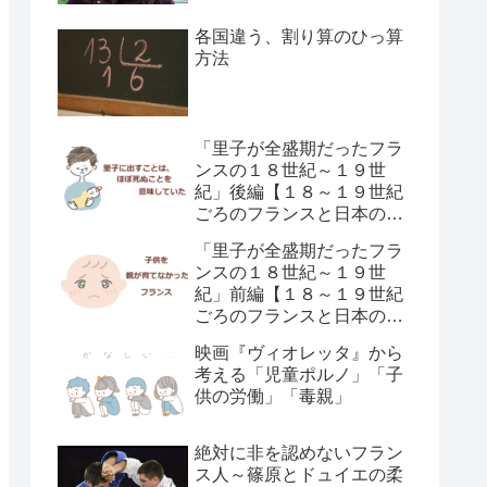
各国違う、割り算のひっ算
方法
「里子が全盛期だったフラ
ンスの１８世紀～１９世
紀」後編【１８～１９世紀
ごろのフランスと日本の子
供の育て方の違い】
「里子が全盛期だったフラ
ンスの１８世紀～１９世
紀」前編【１８～１９世紀
ごろのフランスと日本の子
供の育て方の違い】
映画『ヴィオレッタ』から
考える「児童ポルノ」「子
供の労働」「毒親」
絶対に非を認めないフラン
ス人～篠原とドュイエの柔