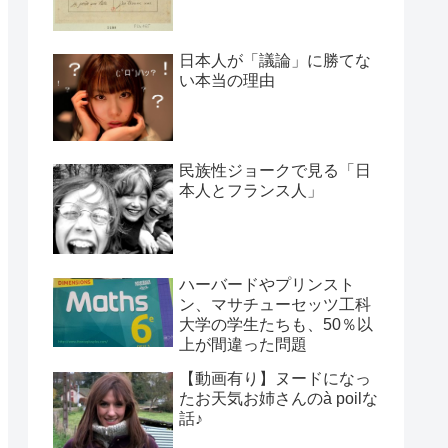
日本人が「議論」に勝てな
い本当の理由
民族性ジョークで見る「日
本人とフランス人」
ハーバードやプリンスト
ン、マサチューセッツ工科
大学の学生たちも、50％以
上が間違った問題
【動画有り】ヌードになっ
たお天気お姉さんのà poilな
話♪