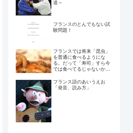
道～
フランスのとんでもない試
験問題！
フランスでは将来「昆虫」
を普通に食べるようにな
る。だって「寿司」すら今
では食べてるじゃないか！
←(￣ェ￣;) エッ?
フランス語のあいうえお
「発音、読み方」