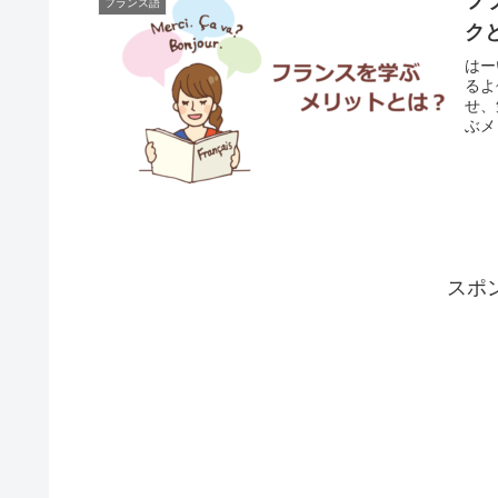
フ
フランス語
ク
はー
るよ
せ、
ぶメ
スポ