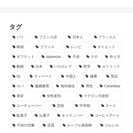
タグ
パリ
フランス語
日本人
フランス人
映画
フランス
レシピ
ダイエット
ギフテッド
squeezie
子供
テロ
作り方
動画
日本
バカロレア
哲学
カトリック
IQ
ディベート
中国人
健康
英語
ロバ
義務教育
海外移住
男性
Carambar
発音
女性差別
マクロン大統領
ユーチューバー
芸術
中学校
ヌード
駄菓子
お菓子
キャランバー
コーヒーアート
子供の労働
店員
ルーブル美術館
コルシカ