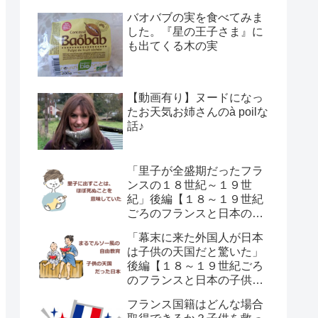
育て方の違い】
バオバブの実を食べてみま
した。『星の王子さま』に
も出てくる木の実
【動画有り】ヌードになっ
たお天気お姉さんのà poilな
話♪
「里子が全盛期だったフラ
ンスの１８世紀～１９世
紀」後編【１８～１９世紀
ごろのフランスと日本の子
供の育て方の違い】
「幕末に来た外国人が日本
は子供の天国だと驚いた」
後編【１８～１９世紀ごろ
のフランスと日本の子供の
育て方の違い】
フランス国籍はどんな場合