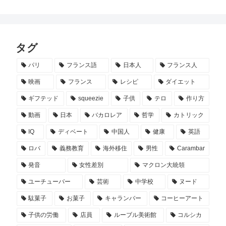
タグ
パリ
フランス語
日本人
フランス人
映画
フランス
レシピ
ダイエット
ギフテッド
squeezie
子供
テロ
作り方
動画
日本
バカロレア
哲学
カトリック
IQ
ディベート
中国人
健康
英語
ロバ
義務教育
海外移住
男性
Carambar
発音
女性差別
マクロン大統領
ユーチューバー
芸術
中学校
ヌード
駄菓子
お菓子
キャランバー
コーヒーアート
子供の労働
店員
ルーブル美術館
コルシカ