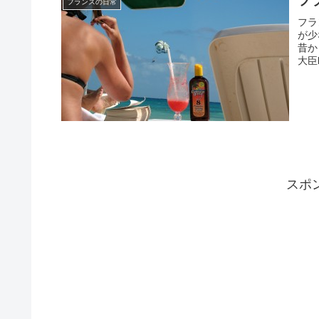
フ
フランスの日常
フラ
が少
昔か
大臣le
スポ