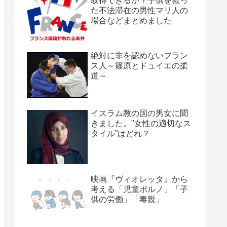
取得できるか？子供を救っ
た不法滞在の男性マリ人の
場合などまとめました
絶対に非を認めないフラン
ス人～篠原とドュイエの柔
道～
イスラム教の国の男女に聞
きました。"女性の適切なス
タイル”はどれ？
映画『ヴィオレッタ』から
考える「児童ポルノ」「子
供の労働」「毒親」