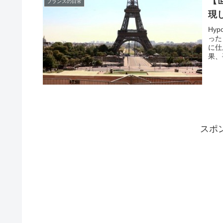
【
フランスの日常
現
Hy
った
に仕
果、
スポ