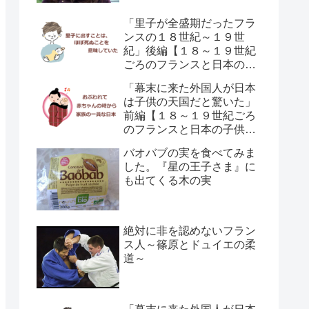
「里子が全盛期だったフラ
ンスの１８世紀～１９世
紀」後編【１８～１９世紀
ごろのフランスと日本の子
供の育て方の違い】
「幕末に来た外国人が日本
は子供の天国だと驚いた」
前編【１８～１９世紀ごろ
のフランスと日本の子供の
育て方の違い】
バオバブの実を食べてみま
した。『星の王子さま』に
も出てくる木の実
絶対に非を認めないフラン
ス人～篠原とドュイエの柔
道～