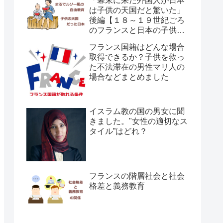
「幕末に来た外国人が日本
は子供の天国だと驚いた」
後編【１８～１９世紀ごろ
のフランスと日本の子供の
育て方の違い】
フランス国籍はどんな場合
取得できるか？子供を救っ
た不法滞在の男性マリ人の
場合などまとめました
イスラム教の国の男女に聞
きました。"女性の適切なス
タイル”はどれ？
フランスの階層社会と社会
格差と義務教育