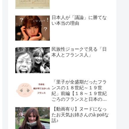
日本人が「議論」に勝てな
い本当の理由
民族性ジョークで見る「日
本人とフランス人」
「里子が全盛期だったフラ
ンスの１８世紀～１９世
紀」前編【１８～１９世紀
ごろのフランスと日本の子
供の育て方の違い】
【動画有り】ヌードになっ
たお天気お姉さんのà poilな
話♪