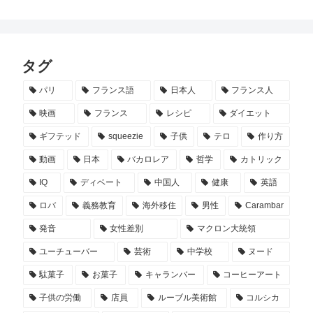
タグ
パリ
フランス語
日本人
フランス人
映画
フランス
レシピ
ダイエット
ギフテッド
squeezie
子供
テロ
作り方
動画
日本
バカロレア
哲学
カトリック
IQ
ディベート
中国人
健康
英語
ロバ
義務教育
海外移住
男性
Carambar
発音
女性差別
マクロン大統領
ユーチューバー
芸術
中学校
ヌード
駄菓子
お菓子
キャランバー
コーヒーアート
子供の労働
店員
ルーブル美術館
コルシカ