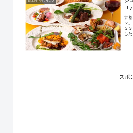
シ
日本の中のフランス
「
京都
ン。
３３
した
スポ