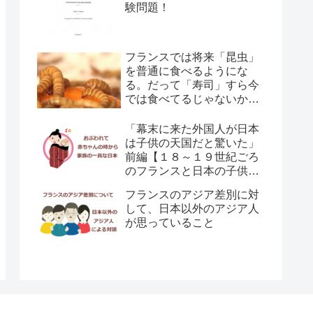
験問題！
フランスでは将来「昆虫」
を普通に食べるようにな
る。だって「寿司」すら今
では食べてるじゃないか！
←(￣ェ￣;) エッ?
「幕末に来た外国人が日本
は子供の天国だと驚いた」
前編【１８～１９世紀ごろ
のフランスと日本の子供の
育て方の違い】
フランスのアジア差別に対
して、日本以外のアジア人
が思っていること