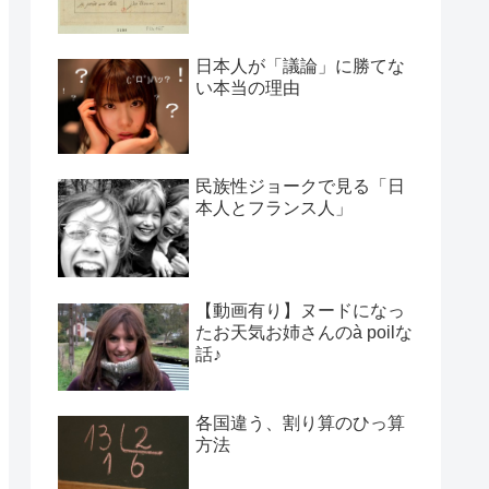
日本人が「議論」に勝てな
い本当の理由
民族性ジョークで見る「日
本人とフランス人」
【動画有り】ヌードになっ
たお天気お姉さんのà poilな
話♪
各国違う、割り算のひっ算
方法