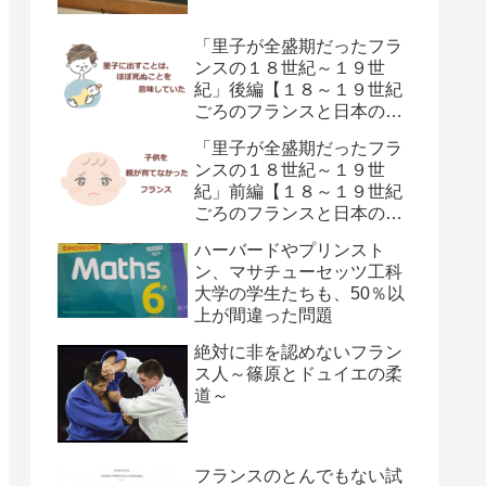
「里子が全盛期だったフラ
ンスの１８世紀～１９世
紀」後編【１８～１９世紀
ごろのフランスと日本の子
供の育て方の違い】
「里子が全盛期だったフラ
ンスの１８世紀～１９世
紀」前編【１８～１９世紀
ごろのフランスと日本の子
供の育て方の違い】
ハーバードやプリンスト
ン、マサチューセッツ工科
大学の学生たちも、50％以
上が間違った問題
絶対に非を認めないフラン
ス人～篠原とドュイエの柔
道～
フランスのとんでもない試