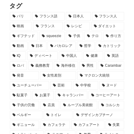
タグ
パリ
フランス語
日本人
フランス人
映画
フランス
レシピ
ダイエット
ギフテッド
squeezie
子供
テロ
作り方
動画
日本
バカロレア
哲学
カトリック
IQ
ディベート
中国人
健康
英語
ロバ
義務教育
海外移住
男性
Carambar
発音
女性差別
マクロン大統領
ユーチューバー
芸術
中学校
ヌード
駄菓子
お菓子
キャランバー
コーヒーアート
子供の労働
店員
ルーブル美術館
コルシカ
ベルギー
トイレ
デザインカプチーノ
ギニョール
カフェラテ
カフェアート
失業