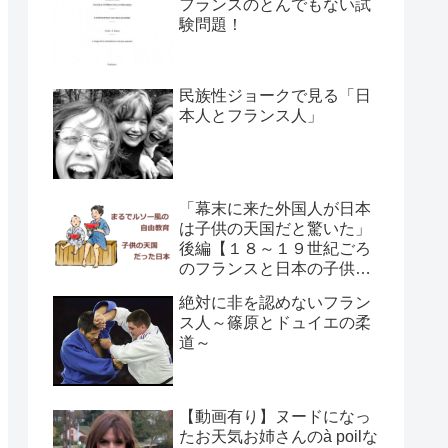
フランスのとんでもない試
験問題！
民族性ジョークで見る「日
本人とフランス人」
「幕末に来た外国人が日本
は子供の天国だと驚いた」
後編【１８～１９世紀ごろ
のフランスと日本の子供の
育て方の違い】
絶対に非を認めないフラン
ス人～篠原とドュイエの柔
道～
【動画有り】ヌードになっ
たお天気お姉さんのà poilな