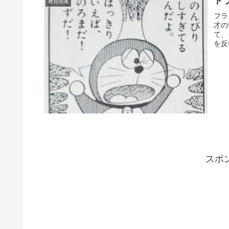
ド
教育関連
フラ
才の
て、
を反
スポ