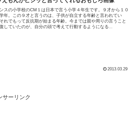
ラえもんがビシッと言ってくれるおもしろ画像
ンスの小学校のCM１は日本で言う小学４年生です。９才から１０
学年。この９才と言うのは、子供が自立する年齢と言われてい
それでもって反抗期が始まる年齢。今までは親や周りの言うこと
復していたのが、自分の頭で考えて行動するようになる...
2013.03.29
ンサーリンク