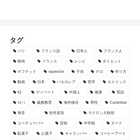
タグ
パリ
フランス語
日本人
フランス人
映画
フランス
レシピ
ダイエット
ギフテッド
squeezie
子供
テロ
作り方
動画
日本
バカロレア
哲学
カトリック
IQ
ディベート
中国人
健康
英語
ロバ
義務教育
海外移住
男性
Carambar
発音
女性差別
マクロン大統領
ユーチューバー
芸術
中学校
ヌード
駄菓子
お菓子
キャランバー
コーヒーアート