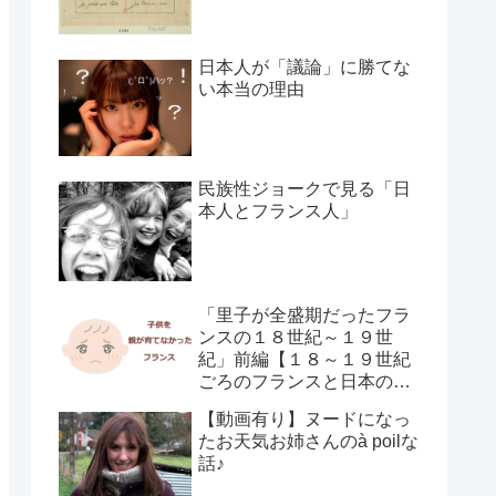
日本人が「議論」に勝てな
い本当の理由
民族性ジョークで見る「日
本人とフランス人」
「里子が全盛期だったフラ
ンスの１８世紀～１９世
紀」前編【１８～１９世紀
ごろのフランスと日本の子
供の育て方の違い】
【動画有り】ヌードになっ
たお天気お姉さんのà poilな
話♪