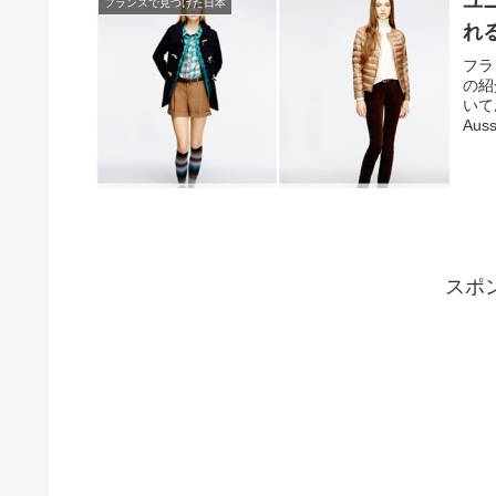
ユ
フランスで見つけた日本
れ
フラ
の紹
いて
Auss
スポ