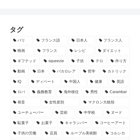
タグ
パリ
フランス語
日本人
フランス人
映画
フランス
レシピ
ダイエット
ギフテッド
squeezie
子供
テロ
作り方
動画
日本
バカロレア
哲学
カトリック
IQ
ディベート
中国人
健康
英語
ロバ
義務教育
海外移住
男性
Carambar
発音
女性差別
マクロン大統領
ユーチューバー
芸術
中学校
ヌード
駄菓子
お菓子
キャランバー
コーヒーアート
子供の労働
店員
ルーブル美術館
コルシカ