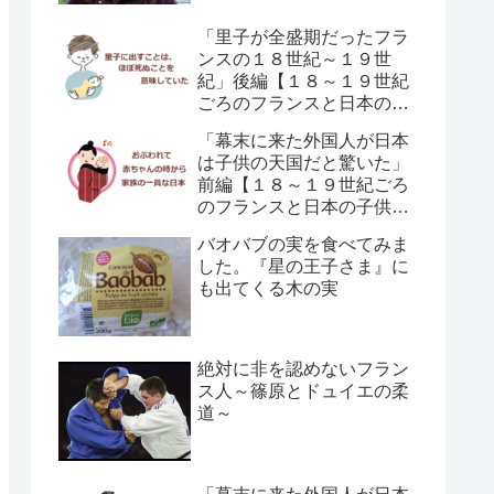
「里子が全盛期だったフラ
ンスの１８世紀～１９世
紀」後編【１８～１９世紀
ごろのフランスと日本の子
供の育て方の違い】
「幕末に来た外国人が日本
は子供の天国だと驚いた」
前編【１８～１９世紀ごろ
のフランスと日本の子供の
育て方の違い】
バオバブの実を食べてみま
した。『星の王子さま』に
も出てくる木の実
絶対に非を認めないフラン
ス人～篠原とドュイエの柔
道～