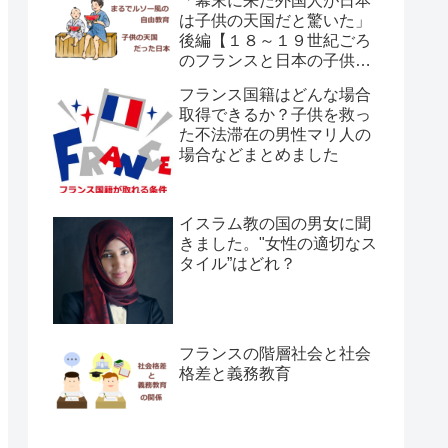
「幕末に来た外国人が日本
は子供の天国だと驚いた」
後編【１８～１９世紀ごろ
のフランスと日本の子供の
育て方の違い】
フランス国籍はどんな場合
取得できるか？子供を救っ
た不法滞在の男性マリ人の
場合などまとめました
イスラム教の国の男女に聞
きました。"女性の適切なス
タイル”はどれ？
フランスの階層社会と社会
格差と義務教育