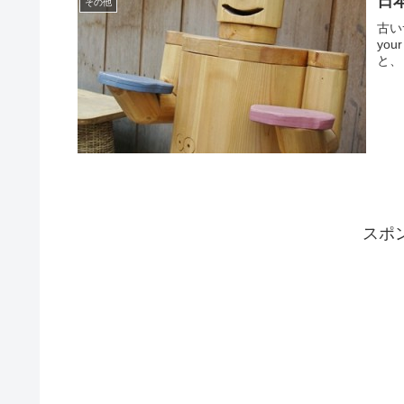
日
その他
古い
you
と、
スポ