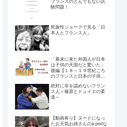
フランスのとんでもない試
験問題！
民族性ジョークで見る「日
本人とフランス人」
「幕末に来た外国人が日本
は子供の天国だと驚いた」
後編【１８～１９世紀ごろ
のフランスと日本の子供の
育て方の違い】
絶対に非を認めないフラン
ス人～篠原とドュイエの柔
道～
【動画有り】ヌードになっ
たお天気お姉さんのà poilな