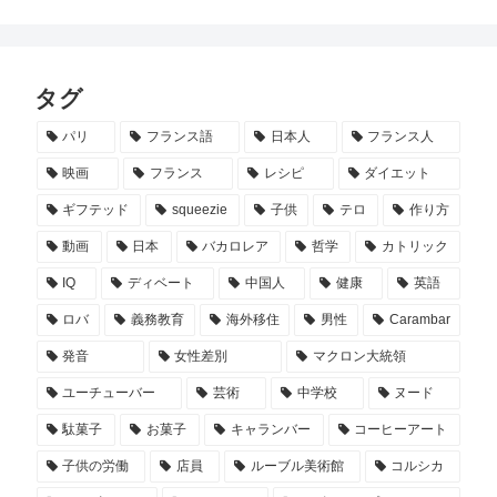
タグ
パリ
フランス語
日本人
フランス人
映画
フランス
レシピ
ダイエット
ギフテッド
squeezie
子供
テロ
作り方
動画
日本
バカロレア
哲学
カトリック
IQ
ディベート
中国人
健康
英語
ロバ
義務教育
海外移住
男性
Carambar
発音
女性差別
マクロン大統領
ユーチューバー
芸術
中学校
ヌード
駄菓子
お菓子
キャランバー
コーヒーアート
子供の労働
店員
ルーブル美術館
コルシカ