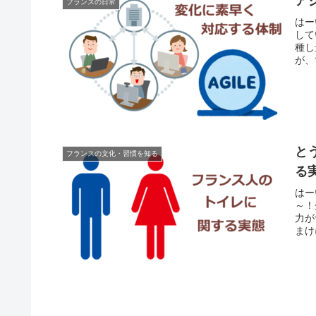
ア
フランスの日常
はー
して
種し
が、
と
フランスの文化・習慣を知る
る
はー
～！
力が
まけ