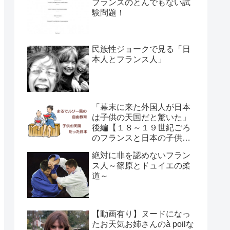
フランスのとんでもない試
験問題！
民族性ジョークで見る「日
本人とフランス人」
「幕末に来た外国人が日本
は子供の天国だと驚いた」
後編【１８～１９世紀ごろ
のフランスと日本の子供の
育て方の違い】
絶対に非を認めないフラン
ス人～篠原とドュイエの柔
道～
【動画有り】ヌードになっ
たお天気お姉さんのà poilな