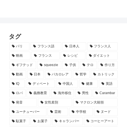
タグ
パリ
フランス語
日本人
フランス人
映画
フランス
レシピ
ダイエット
ギフテッド
squeezie
子供
テロ
作り方
動画
日本
バカロレア
哲学
カトリック
IQ
ディベート
中国人
健康
英語
ロバ
義務教育
海外移住
男性
Carambar
発音
女性差別
マクロン大統領
ユーチューバー
芸術
中学校
ヌード
駄菓子
お菓子
キャランバー
コーヒーアート