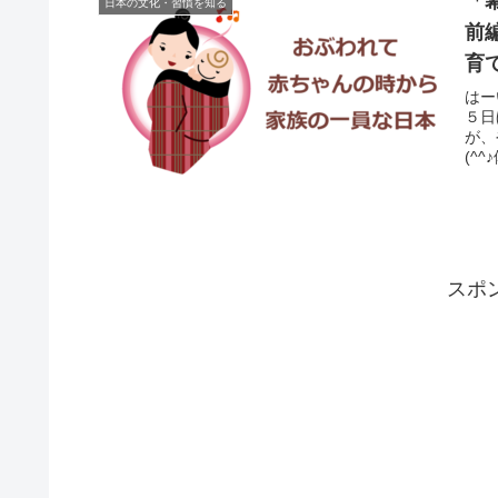
「
日本の文化・習慣を知る
前
育
はー
５日
が、
(^
スポ