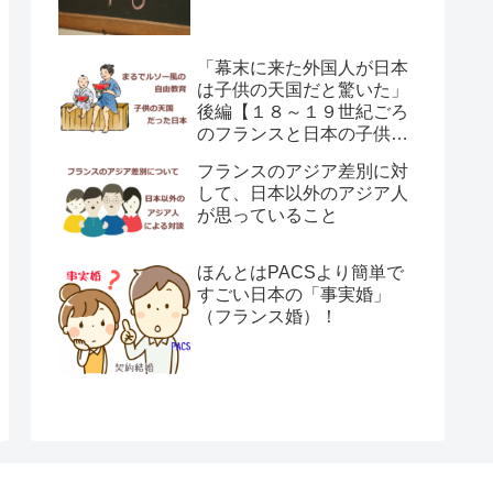
「幕末に来た外国人が日本
は子供の天国だと驚いた」
後編【１８～１９世紀ごろ
のフランスと日本の子供の
育て方の違い】
フランスのアジア差別に対
して、日本以外のアジア人
が思っていること
ほんとはPACSより簡単で
すごい日本の「事実婚」
（フランス婚）！