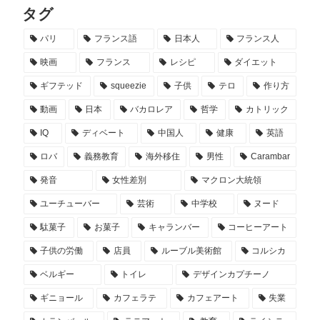
タグ
パリ
フランス語
日本人
フランス人
映画
フランス
レシピ
ダイエット
ギフテッド
squeezie
子供
テロ
作り方
動画
日本
バカロレア
哲学
カトリック
IQ
ディベート
中国人
健康
英語
ロバ
義務教育
海外移住
男性
Carambar
発音
女性差別
マクロン大統領
ユーチューバー
芸術
中学校
ヌード
駄菓子
お菓子
キャランバー
コーヒーアート
子供の労働
店員
ルーブル美術館
コルシカ
ベルギー
トイレ
デザインカプチーノ
ギニョール
カフェラテ
カフェアート
失業