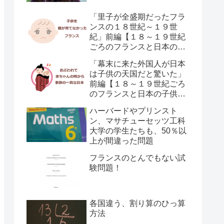
「里子が全盛期だったフラ
ンスの１８世紀～１９世
紀」前編【１８～１９世紀
ごろのフランスと日本の子
供の育て方の違い】
「幕末に来た外国人が日本
は子供の天国だと驚いた」
前編【１８～１９世紀ごろ
のフランスと日本の子供の
育て方の違い】
ハーバードやプリンスト
ン、マサチューセッツ工科
大学の学生たちも、50％以
上が間違った問題
フランスのとんでもない試
験問題！
各国違う、割り算のひっ算
方法