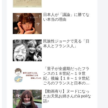
日本人が「議論」に勝てな
い本当の理由
民族性ジョークで見る「日
本人とフランス人」
「里子が全盛期だったフラ
ンスの１８世紀～１９世
紀」後編【１８～１９世紀
ごろのフランスと日本の子
供の育て方の違い】
【動画有り】ヌードになっ
たお天気お姉さんのà poilな
話♪