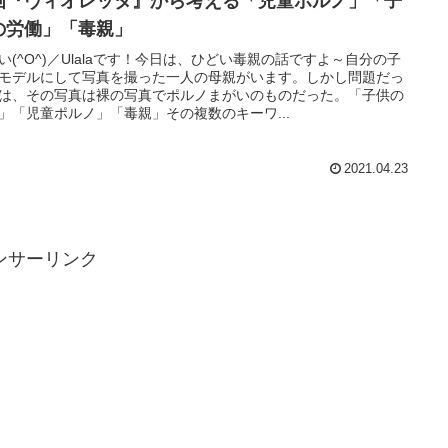
画『ヴィオレッタ』から考える「児童ポルノ」「子
の労働」「毒親」
い(^O^)／Ulalaです！今日は、ひどい毒親の話ですよ～自分の子
モデルにして写真を撮った一人の母親がいます。しかし問題だっ
は、その写真は裸の写真でポルノまがいのものだった。「子供の
」「児童ポルノ」「毒親」その複数のキーワ...
2021.04.23
ンサーリンク