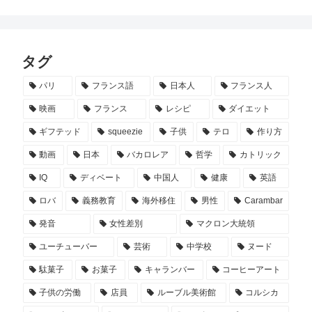
タグ
パリ
フランス語
日本人
フランス人
映画
フランス
レシピ
ダイエット
ギフテッド
squeezie
子供
テロ
作り方
動画
日本
バカロレア
哲学
カトリック
IQ
ディベート
中国人
健康
英語
ロバ
義務教育
海外移住
男性
Carambar
発音
女性差別
マクロン大統領
ユーチューバー
芸術
中学校
ヌード
駄菓子
お菓子
キャランバー
コーヒーアート
子供の労働
店員
ルーブル美術館
コルシカ