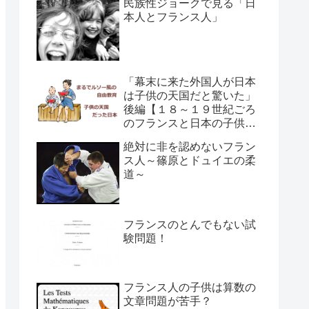
民族性ジョークで見る「日
本人とフランス人」
「幕末に来た外国人が日本
は子供の天国だと驚いた」
後編【１８～１９世紀ごろ
のフランスと日本の子供の
育て方の違い】
絶対に非を認めないフラン
ス人～篠原とドュイエの柔
道～
フランスのとんでもない試
験問題！
フランス人の子供は算数の
文章問題が苦手？