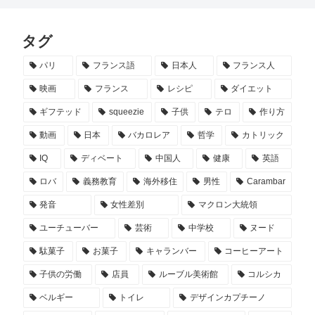
タグ
パリ
フランス語
日本人
フランス人
映画
フランス
レシピ
ダイエット
ギフテッド
squeezie
子供
テロ
作り方
動画
日本
バカロレア
哲学
カトリック
IQ
ディベート
中国人
健康
英語
ロバ
義務教育
海外移住
男性
Carambar
発音
女性差別
マクロン大統領
ユーチューバー
芸術
中学校
ヌード
駄菓子
お菓子
キャランバー
コーヒーアート
子供の労働
店員
ルーブル美術館
コルシカ
ベルギー
トイレ
デザインカプチーノ