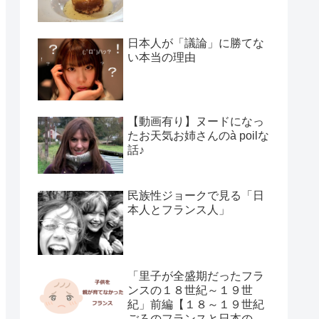
日本人が「議論」に勝てな
い本当の理由
【動画有り】ヌードになっ
たお天気お姉さんのà poilな
話♪
民族性ジョークで見る「日
本人とフランス人」
「里子が全盛期だったフラ
ンスの１８世紀～１９世
紀」前編【１８～１９世紀
ごろのフランスと日本の子