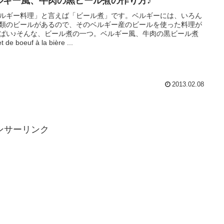
ルギー風、牛肉の黒ビール煮の作り方♪
ルギー料理」と言えば「ビール煮」です。ベルギーには、いろん
類のビールがあるので、そのベルギー産のビールを使った料理が
ぱい♪そんな、ビール煮の一つ。ベルギー風、牛肉の黒ビール煮
t de boeuf à la bière ...
2013.02.08
ンサーリンク