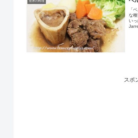
ベ
世界の料理
「ベ
な種
いっ
Jarre
スポ