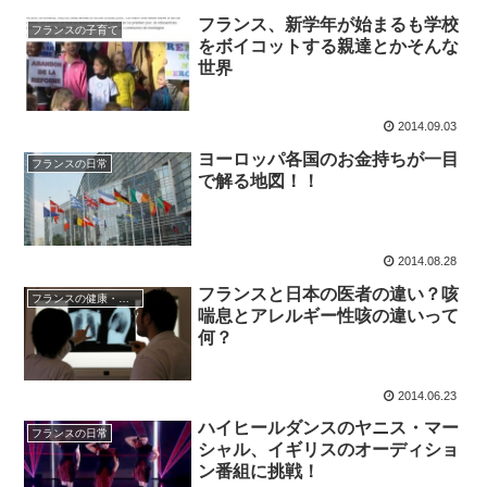
フランス、新学年が始まるも学校
フランスの子育て
をボイコットする親達とかそんな
世界
2014.09.03
ヨーロッパ各国のお金持ちが一目
フランスの日常
で解る地図！！
2014.08.28
フランスと日本の医者の違い？咳
フランスの健康・医療
喘息とアレルギー性咳の違いって
何？
2014.06.23
ハイヒールダンスのヤニス・マー
フランスの日常
シャル、イギリスのオーディショ
ン番組に挑戦！