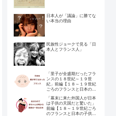
日本人が「議論」に勝てな
い本当の理由
民族性ジョークで見る「日
本人とフランス人」
「里子が全盛期だったフラ
ンスの１８世紀～１９世
紀」前編【１８～１９世紀
ごろのフランスと日本の子
供の育て方の違い】
「幕末に来た外国人が日本
は子供の天国だと驚いた」
前編【１８～１９世紀ごろ
のフランスと日本の子供の