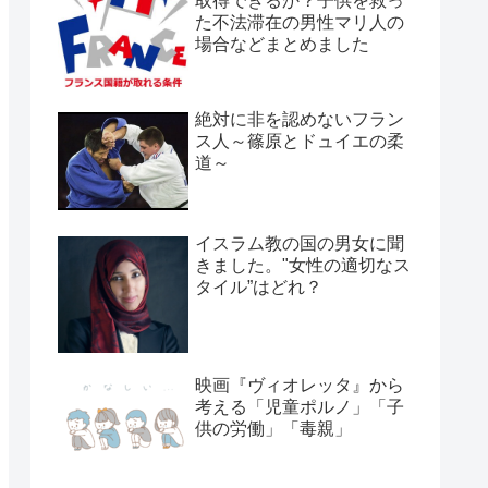
取得できるか？子供を救っ
た不法滞在の男性マリ人の
場合などまとめました
絶対に非を認めないフラン
ス人～篠原とドュイエの柔
道～
イスラム教の国の男女に聞
きました。"女性の適切なス
タイル”はどれ？
映画『ヴィオレッタ』から
考える「児童ポルノ」「子
供の労働」「毒親」