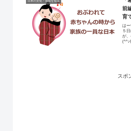
「
日本の文化・習慣を知る
前
育
はー
５日
が、
(^
スポ