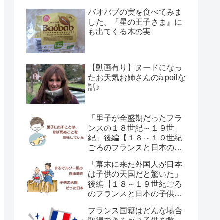
育て方の違い】
バオバブの実を食べてみま
した。『星の王子さま』に
も出てくる木の実
【動画有り】ヌードになっ
たお天気お姉さんのà poilな
話♪
「里子が全盛期だったフラ
ンスの１８世紀～１９世
紀」後編【１８～１９世紀
ごろのフランスと日本の子
供の育て方の違い】
「幕末に来た外国人が日本
は子供の天国だと驚いた」
後編【１８～１９世紀ごろ
のフランスと日本の子供の
育て方の違い】
フランス国籍はどんな場合