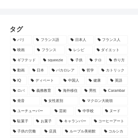
タグ
パリ
フランス語
日本人
フランス人
映画
フランス
レシピ
ダイエット
ギフテッド
squeezie
子供
テロ
作り方
動画
日本
バカロレア
哲学
カトリック
IQ
ディベート
中国人
健康
英語
ロバ
義務教育
海外移住
男性
Carambar
発音
女性差別
マクロン大統領
ユーチューバー
芸術
中学校
ヌード
駄菓子
お菓子
キャランバー
コーヒーアート
子供の労働
店員
ルーブル美術館
コルシカ